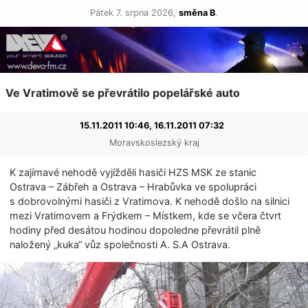
Pátek 7. srpna 2026,
směna B
.
Ve Vratimově se převrátilo popelářské auto
15.11.2011 10:46,
16.11.2011 07:32
Moravskoslezský kraj
K zajímavé nehodě vyjížděli hasiči HZS MSK ze stanic
Ostrava – Zábřeh a Ostrava – Hrabůvka ve spolupráci
s dobrovolnými hasiči z Vratimova. K nehodě došlo na silnici
mezi Vratimovem a Frýdkem – Místkem, kde se včera čtvrt
hodiny před desátou hodinou dopoledne převrátil plně
naložený „kuka“ vůz společnosti A. S.A Ostrava.