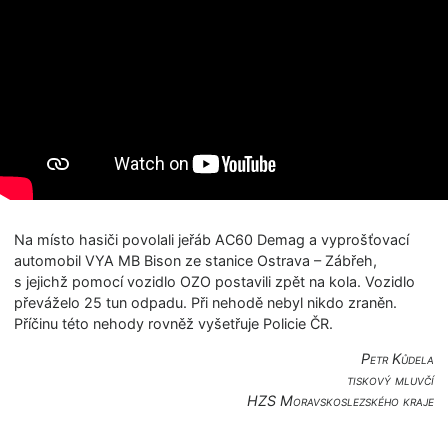
Na místo hasiči povolali jeřáb AC60 Demag a vyprošťovací
automobil VYA MB Bison ze stanice Ostrava – Zábřeh,
s jejichž pomocí vozidlo OZO postavili zpět na kola. Vozidlo
převáželo 25 tun odpadu. Při nehodě nebyl nikdo zraněn.
Příčinu této nehody rovněž vyšetřuje Policie ČR.
Petr Kůdela
tiskový mluvčí
HZS Moravskoslezské­ho kraje