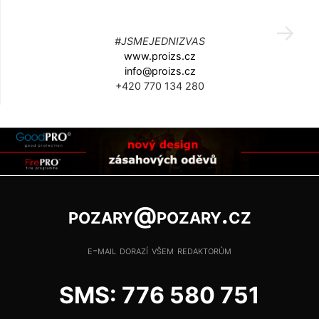
#JSMEJEDNIZVAS
www.proizs.cz
info@proizs.cz
+420 770 134 280
pozary@pozary.cz
e-mail dorazí všem redaktorům
SMS: 776 580 751