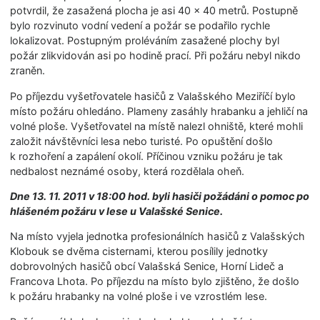
potvrdil, že zasažená plocha je asi 40 × 40 metrů. Postupně
bylo rozvinuto vodní vedení a požár se podařilo rychle
lokalizovat. Postupným proléváním zasažené plochy byl
požár zlikvidován asi po hodině prací. Při požáru nebyl nikdo
zraněn.
Po příjezdu vyšetřovatele hasičů z Valašského Meziříčí bylo
místo požáru ohledáno. Plameny zasáhly hrabanku a jehličí na
volné ploše. Vyšetřovatel na místě nalezl ohniště, které mohli
založit návštěvníci lesa nebo turisté. Po opuštění došlo
k rozhoření a zapálení okolí. Příčinou vzniku požáru je tak
nedbalost neznámé osoby, která rozdělala oheň.
Dne 13. 11. 2011 v 18:00 hod. byli hasiči požádáni o pomoc po
hlášeném požáru v lese u Valašské Senice.
Na místo vyjela jednotka profesionálních hasičů z Valašských
Klobouk se dvěma cisternami, kterou posílily jednotky
dobrovolných hasičů obcí Valašská Senice, Horní Lideč a
Francova Lhota. Po příjezdu na místo bylo zjištěno, že došlo
k požáru hrabanky na volné ploše i ve vzrostlém lese.