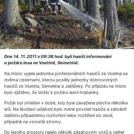
Dne 14. 11. 2011 v 09:38 hod. byli hasiči informováni
o požáru lesa ve Vsetíně, Semetíně.
Na místo vyjela jednotka profesionálních hasičů ze Vsetína se
dvěma cisternami, kterou posílily jednotky dobrovolných
hasičů ze Vsetína, Semetína a Jablůnky. Po příjezdu na místo
bylo zjištěno, že došlo k požáru lesní hrabanky.
Požár byl ohlášen v době, kdy byla zasažena plocha několika
arů. Na likvidaci události bylo nutné povolat hasiče a zabránit
dalšímu případnému rozhoření nebo rozšíření do okolí,
případně na vzrostlé stromy.
Do lesního prostoru najelo několik zásahovým vozů a velitel