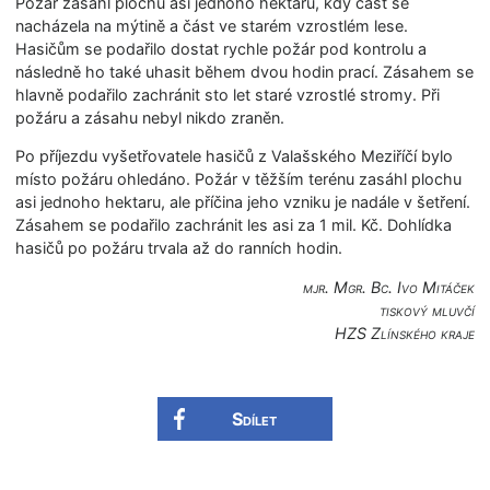
Požár zasáhl plochu asi jednoho hektaru, kdy část se
nacházela na mýtině a část ve starém vzrostlém lese.
Hasičům se podařilo dostat rychle požár pod kontrolu a
následně ho také uhasit během dvou hodin prací. Zásahem se
hlavně podařilo zachránit sto let staré vzrostlé stromy. Při
požáru a zásahu nebyl nikdo zraněn.
Po příjezdu vyšetřovatele hasičů z Valašského Meziříčí bylo
místo požáru ohledáno. Požár v těžším terénu zasáhl plochu
asi jednoho hektaru, ale příčina jeho vzniku je nadále v šetření.
Zásahem se podařilo zachránit les asi za 1 mil. Kč. Dohlídka
hasičů po požáru trvala až do ranních hodin.
mjr. Mgr. Bc. Ivo Mitáček
tiskový mluvčí
HZS Zlínského kraje
Sdílet