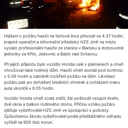
Hlášení o požáru hasiči na tísňové lince převzali ve 4.37 hodin,
krajské operační a informační středisko HZS JmK na místo
vyslalo profesionální hasiče ze stanice v Blansku a dobrovolné
jednotky ze Křtin, Jedovnic a Babic nad Svitavou.
Při jejich příjezdu bylo vozidlo Honda celé v plamenech a oheň
ohrožoval také rodinný dům. Hasiči oheň dostali pod kontrolu
v 5.06 hodin a zabránili rozšíření požáru na dům. Likvidaci
požáru pak po dohašení lokálních ohnisek a ochlazení vraku
auta ukončili v 6.05 hodin.
Vozidlo Honda oheň zcela zničil, žár poškodil vstupní dveře,
dvě okna a balkon rodinného domu. Příčinu vzniku požáru
zjišťuje vyšetřovatel HZS JmK ve spolupráci s policisty.
Způsobenou škodu vyšetřovatel podle předběžného odhadu
vyčíslil na 600 tisíc korun.