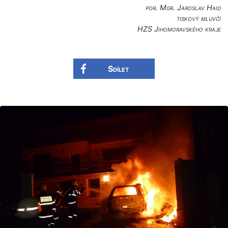
por. Mgr. Jaroslav Haid
tiskový mluvčí
HZS Jihomoravského kra­je
Sdílet