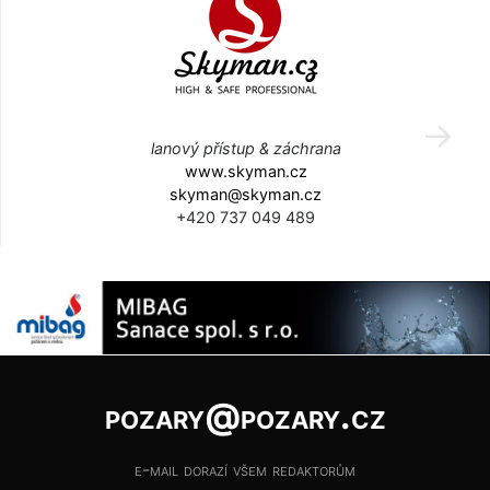
lanový přístup & záchrana
www.skyman.cz
skyman@skyman.cz
+420 737 049 489
pozary@pozary.cz
e-mail dorazí všem redaktorům