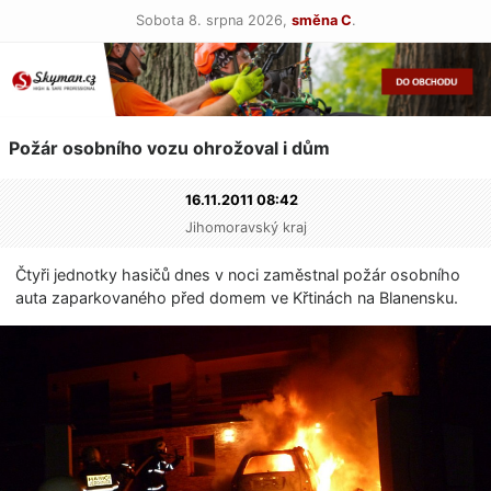
Sobota 8. srpna 2026,
směna C
.
Požár osobního vozu ohrožoval i dům
16.11.2011 08:42
Jihomoravský kraj
Čtyři jednotky hasičů dnes v noci zaměstnal požár osobního
auta zaparkovaného před domem ve Křtinách na Blanensku.