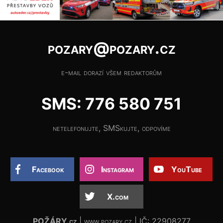
pozary@pozary.cz
e-mail dorazí všem redaktorům
SMS: 776 580 751
netelefonujte, SMSkujte, odpovíme
Facebook
Instagram
YouTube
X.com
POŽÁRY.cz
| www.pozary.cz | IČ: 22908277