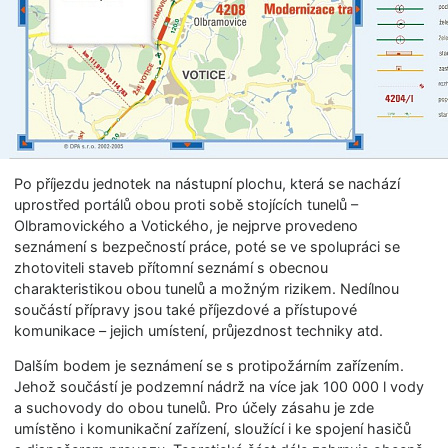
Po příjezdu jednotek na nástupní plochu, která se nachází
uprostřed portálů obou proti sobě stojících tunelů –
Olbramovického a Votického, je nejprve provedeno
seznámení s bezpečností práce, poté se ve spolupráci se
zhotoviteli staveb přítomní seznámí s obecnou
charakteristikou obou tunelů a možným rizikem. Nedílnou
součástí přípravy jsou také příjezdové a přístupové
komunikace – jejich umístení, průjezdnost techniky atd.
Dalším bodem je seznámení se s protipožárním zařízením.
Jehož součástí je podzemní nádrž na více jak 100 000 l vody
a suchovody do obou tunelů. Pro účely zásahu je zde
umístěno i komunikační zařízení, sloužící i ke spojení hasičů