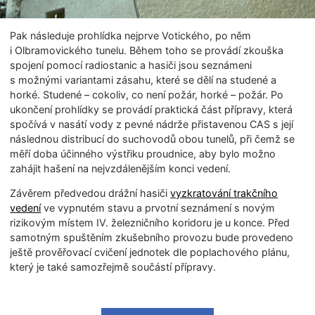
Pak následuje prohlídka nejprve Votického, po něm
i Olbramovického tunelu. Během toho se provádí zkouška
spojení pomocí radiostanic a hasiči jsou seznámeni
s možnými variantami zásahu, které se dělí na studené a
horké. Studené – cokoliv, co není požár, horké – požár. Po
ukončení prohlídky se provádí praktická část přípravy, která
spočívá v nasátí vody z pevné nádrže přistavenou CAS s její
následnou distribucí do suchovodů obou tunelů, při čemž se
měří doba účinného výstřiku proudnice, aby bylo možno
zahájit hašení na nejvzdálenějším konci vedení.
Závěrem předvedou drážní hasiči
vyzkratování trakčního
vedení
ve vypnutém stavu a prvotní seznámení s novým
rizikovým místem IV. železničního koridoru je u konce. Před
samotným spuštěním zkušebního provozu bude provedeno
ještě prověřovací cvičení jednotek dle poplachového plánu,
který je také samozřejmě součástí přípravy.