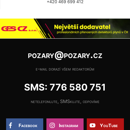
+420 469 699 412
pozary@pozary.cz
e-mail dorazí všem redaktorům
SMS: 776 580 751
netelefonujte, SMSkujte, odpovíme
Facebook
Instagram
YouTube