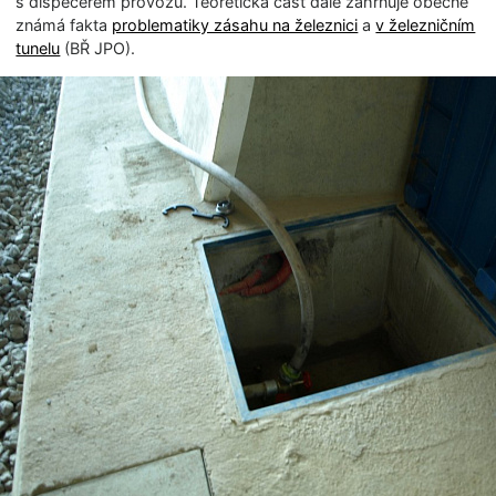
s dispečerem provozu. Teoretická část dále zahrnuje obecně
známá fakta
problematiky zásahu na železnici
a
v železničním
tunelu
(BŘ JPO).