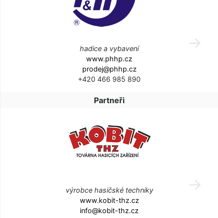
hadice a vybavení
www.phhp.cz
prodej@phhp.cz
+420 466 985 890
Partneři
výrobce hasičské techniky
www.kobit-thz.cz
info@kobit-thz.cz