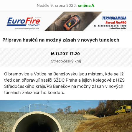
Neděle 9. srpna 2026,
směna A
.
Příprava hasičů na možný zásah v nových tunelech
16.11.2011 17:20
Středočeský kraj
Olbramovice a Votice na Benešovsku jsou místem, kde se již
třetí den připravují hasiči SŽDC Praha a jejich kolegové z HZS
Středočeského kraje/PS Benešov na možný zásah v nových
tunelech železničního koridoru.