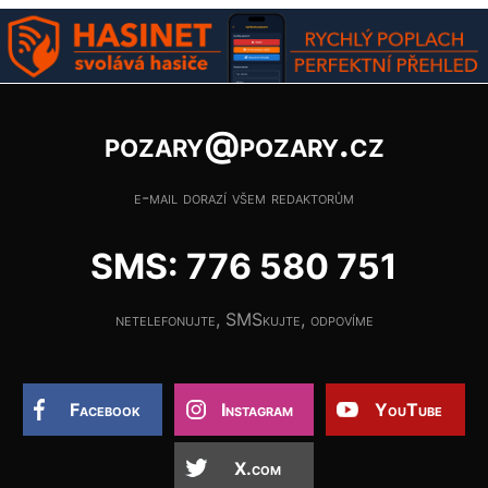
pozary@pozary.cz
e-mail dorazí všem redaktorům
SMS: 776 580 751
netelefonujte, SMSkujte, odpovíme
Facebook
Instagram
YouTube
X.com