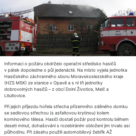
Informaci o požáru obdrželo operační středisko hasičů
v pátek dopoledne o půl jedenácté. Na místo vyjela jednotka
Hasičského záchranného sboru Moravskoslezského kraje
(HZS MSK) ze stanice v Opavě a s ní tři jednotky
dobrovolných hasičů – z obcí Dolní Životice, Melč a
Litultovice.
Při jejich příjezdu hořela střecha přízemního zděného domku
se sedlovou střechou (s asfaltovou krytinou) kolem
komínového tělesa. Hasiči dostali požár pod kontrolu během
deseti minut, dohašování s rozebíráním obložení jim trvalo asi
půlhodinu. Při zásahu použili automobilový žebřík AŽ