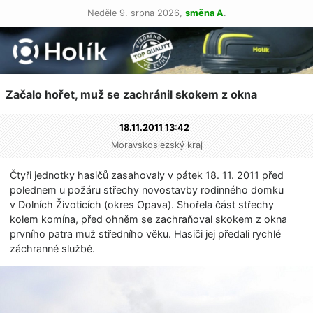
Neděle 9. srpna 2026,
směna A
.
Začalo hořet, muž se zachránil skokem z okna
18.11.2011 13:42
Moravskoslezský kraj
Čtyři jednotky hasičů zasahovaly v pátek 18. 11. 2011 před
polednem u požáru střechy novostavby rodinného domku
v Dolních Životicích (okres Opava). Shořela část střechy
kolem komína, před ohněm se zachraňoval skokem z okna
prvního patra muž středního věku. Hasiči jej předali rychlé
záchranné službě.