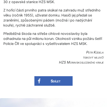
30 z opavské stanice HZS MSK.
Z hořící části prvního patra skákal na zahradu muž středního
věku (ročník 1955), uživatel domku. Hasiči jej předali se
zraněními, způsobenými pádem (možná i po nadýchání
kouře), rychlé záchranné službě.
Předběžná škoda na střeše cihlové novostavby byla
odhadnuta na půl milionu korun. Okolnosti vzniku požáru šetří
Policie ČR ve spolupráci s vyšetřovatelem HZS MSK.
Petr Kůdela
tiskový mluvčí
HZS Moravskoslezské­ho kraje
Sdílet