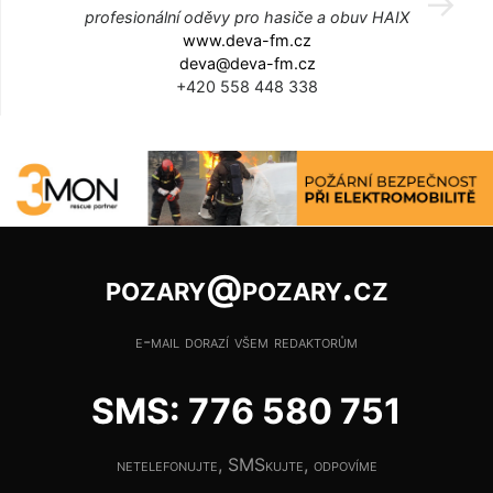
profesionální oděvy pro hasiče a obuv HAIX
www.deva-fm.cz
deva@deva-fm.cz
+420 558 448 338
pozary@pozary.cz
e-mail dorazí všem redaktorům
SMS: 776 580 751
netelefonujte, SMSkujte, odpovíme