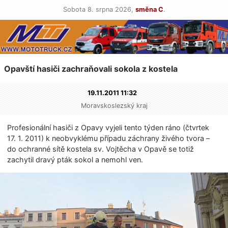
Sobota 8. srpna 2026,
směna C
.
Opavští hasiči zachraňovali sokola z kostela
19.11.2011 11:32
Moravskoslezský kraj
Profesionální hasiči z Opavy vyjeli tento týden ráno (čtvrtek
17. 1. 2011) k neobvyklému případu záchrany živého tvora –
do ochranné sítě kostela sv. Vojtěcha v Opavě se totiž
zachytil dravý pták sokol a nemohl ven.