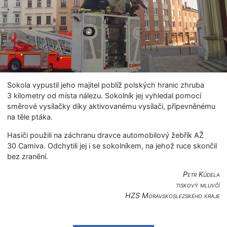
Sokola vypustil jeho majitel poblíž polských hranic zhruba
3 kilometry od místa nálezu. Sokolník jej vyhledal pomocí
směrové vysílačky díky aktivovanému vysílači, připevněnému
na těle ptáka.
Hasiči použili na záchranu dravce automobilový žebřík AŽ
30 Camiva. Odchytili jej i se sokolníkem, na jehož ruce skončil
bez zranění.
Petr Kůdela
tiskový mluvčí
HZS Moravskoslezské­ho kraje