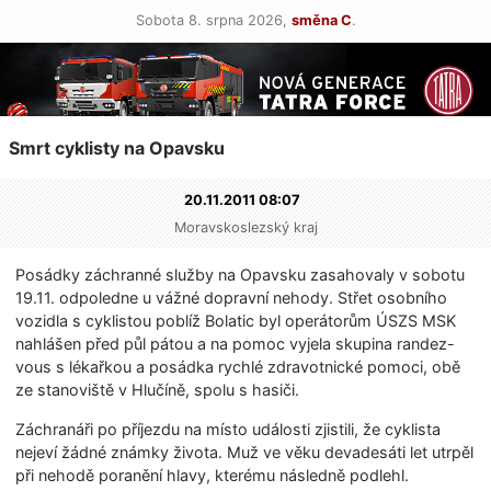
Sobota 8. srpna 2026,
směna C
.
Smrt cyklisty na Opavsku
20.11.2011 08:07
Moravskoslezský kraj
Posádky záchranné služby na Opavsku zasahovaly v sobotu
19.11. odpoledne u vážné dopravní nehody. Střet osobního
vozidla s cyklistou poblíž Bolatic byl operátorům ÚSZS MSK
nahlášen před půl pátou a na pomoc vyjela skupina randez-
vous s lékařkou a posádka rychlé zdravotnické pomoci, obě
ze stanoviště v Hlučíně, spolu s hasiči.
Záchranáři po příjezdu na místo události zjistili, že cyklista
nejeví žádné známky života. Muž ve věku devadesáti let utrpěl
při nehodě poranění hlavy, kterému následně podlehl.