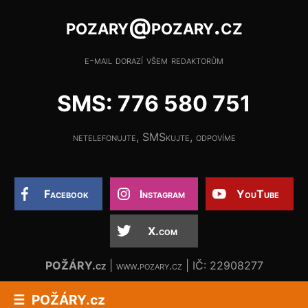
pozary@pozary.cz
e-mail dorazí všem redaktorům
SMS: 776 580 751
netelefonujte, SMSkujte, odpovíme
Facebook
Instagram
YouTube
X.com
POŽÁRY.cz
| www.pozary.cz | IČ: 22908277
POŽÁRY.cz