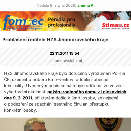
Neděle 9. srpna 2026,
směna A
.
Prohlášení ředitele HZS Jihomoravského kraje
22.11.2011 15:54
Jihomoravský kraj
HZS Jihomoravského kraje bylo doručeno vyrozumění Policie
ČR, územního odboru Brno-venkov, oddělení obecné
kriminality. Uvedeným přípisem nám bylo sděleno, že ve věci
vyšetřování okolností
požáru rodinného domu v Lelekovicích
dne 9. 3. 2011
, při kterém došlo k úmrtí osoby, se nejedná
o podezření ze spáchání trestného činu ani přestupku
konkrétní osoby.