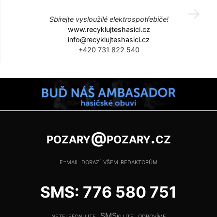
Sbírejte vysloužilé elektrospotřebiče!
www.recyklujteshasici.cz
info@recyklujteshasici.cz
+420 731 822 540
pozary@pozary.cz
e-mail dorazí všem redaktorům
SMS: 776 580 751
netelefonujte, SMSkujte, odpovíme