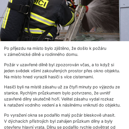
Po příjezdu na místo bylo zjištěno, že došlo k požáru
v zámečnické dílně u rodinného domu.
Požár v uzavřené dílně byl zpozorován včas, a to když si
jeden svědek všiml zakouřených prostor přes okno objektu.
Na místo hned vyrazili hasiči s více cisternami.
Hasiči byli na místě zásahu už za čtyři minuty po výjezdu ze
stanice. Rychlým průzkumem bylo potvrzeno, že uvnitř
uzavřené dílny skutečně hoří. Velitel zásahu vydal rozkaz
k natažení vodního vedení a k násilnému vniknutí do objektu.
Po vyražení okna se podařilo malý požár bleskově uhasit.
V dýchacích přístrojích byl zahájen průzkum dílny a byly
otevřeny hlavní vrata. Dílnu se podařilo rychle odvětrat od