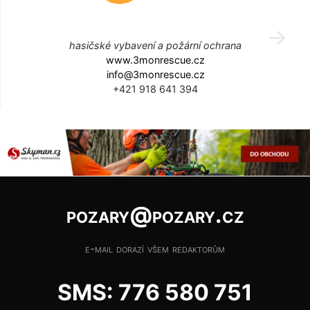
hasičské vybavení a požární ochrana
www.3monrescue.cz
info@3monrescue.cz
+421 918 641 394
pozary@pozary.cz
e-mail dorazí všem redaktorům
SMS: 776 580 751