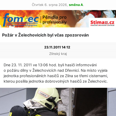
Čtvrtek 6. srpna 2026,
směna A
.
Požár v Želechovicích byl včas zpozorován
23.11.2011 14:12
Zlínský kraj
Dne 23. 11. 2011 ve 13:06 hod. byli hasiči informováni
o požáru dílny v Želechovicích nad Dřevnicí. Na místo vyjela
jednotka profesionálních hasičů ze Zlína se třemi cisternami,
kterou posílila jednotka dobrovolných hasičů ze Želechovic.