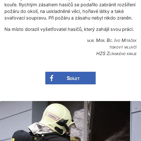
kouře. Rychlým zásahem hasičů se podařilo zabránit rozšíření
požáru do okolí, na uskladněné věci, hořlavé látky a také
svařovací soupravu. Při požáru a zásahu nebyl nikdo zraněn.
Na místo dorazil vyšetřovatel hasičů, který zahájil svou práci.
mjr. Mgr. Bc. Ivo Mitáček
tiskový mluvčí
HZS Zlínského kraje
Sdílet