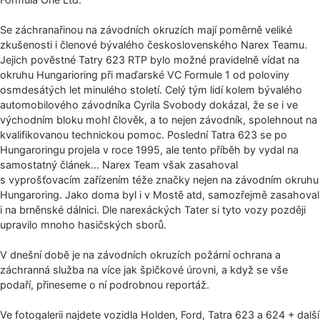
Se záchranařinou na závodních okruzích mají poměrně veliké
zkušenosti i členové bývalého československého Narex Teamu.
Jejich pověstné Tatry 623 RTP bylo možné pravidelně vídat na
okruhu Hungarioring při maďarské VC Formule 1 od poloviny
osmdesátých let minulého století. Celý tým lidí kolem bývalého
automobilového závodníka Cyrila Svobody dokázal, že se i ve
východním bloku mohl člověk, a to nejen závodník, spolehnout na
kvalifikovanou technickou pomoc. Poslední Tatra 623 se po
Hungaroringu projela v roce 1995, ale tento příběh by vydal na
samostatný článek… Narex Team však zasahoval
s vyprošťovacím zařízením téže značky nejen na závodním okruhu
Hungaroring. Jako doma byl i v Mostě atd, samozřejmě zasahoval
i na brněnské dálnici. Dle narexáckých Tater si tyto vozy později
upravilo mnoho hasičských sborů.
V dnešní době je na závodních okruzích požární ochrana a
záchranná služba na více jak špičkové úrovni, a když se vše
podaří, přineseme o ní podrobnou reportáž.
Ve fotogalerii najdete vozidla Holden, Ford, Tatra 623 a 624 + další