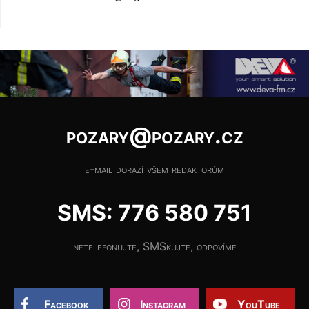
pozary@pozary.cz
e-mail dorazí všem redaktorům
SMS: 776 580 751
netelefonujte, SMSkujte, odpovíme
Facebook
Instagram
YouTube