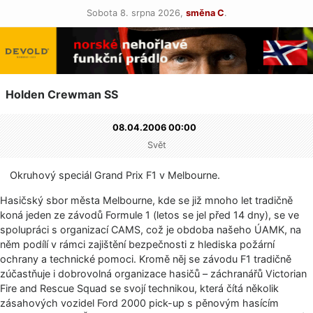
Sobota 8. srpna 2026,
směna C
.
Holden Crewman SS
08.04.2006 00:00
Svět
Okruhový speciál Grand Prix F1 v Melbourne.
Hasičský sbor města Melbourne, kde se již mnoho let tradičně
koná jeden ze závodů Formule 1 (letos se jel před 14 dny), se ve
spolupráci s organizací CAMS, což je obdoba našeho ÚAMK, na
něm podílí v rámci zajištění bezpečnosti z hlediska požární
ochrany a technické pomoci. Kromě něj se závodu F1 tradičně
zúčastňuje i dobrovolná organizace hasičů – záchranářů Victorian
Fire and Rescue Squad se svojí technikou, která čítá několik
zásahových vozidel Ford 2000 pick-up s pěnovým hasícím