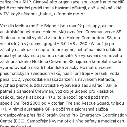
zařízením a RHP. Členové této organizace jsou kromě automobilů
ještě rozmístěni podél trati s hasícími přístroji, což je pěkně vidět
v TV, když někomu ,,bafne,, u formule motor.
Vozidla Melbourne Fire Brigade jsou rovněž pick-upy, ale od
australského výrobce Holden. Mají označení Crewman verze SS.
Tento automobil vychází z modelu Holden Commodore SS, má
velmi silný a výkonný agregát – 6.0 l V8 a 260 kW, což je pro
zásahy na okruzích naprosto nezbytné, neboť na místě události
musí být poskytnuta pomoc okamžitě. Ve vybavení okruhového
záchranářského Holdenu Crewman SS najdeme kompletní sadu
vyprošťovacího nářadí holandské značky Holmatro včetně
pneumatických zvedacích vaků, hasící přístroje – prášek, voda,
pěna, CO2, vysokotlaké hasící zařízení s navijákem Retracta,
dýchací přístroje, zdravotnické vybavení a sadu nářadí. Jak je
patrné z označení Crewman, vozidlo je určeno pro klasickou
osádku, tedy klasickou – 1+3, to je rozdíl oproti požárním
speciálům Ford 2000 od Victorian Fire and Rescue Squad, ty jsou
1+1. V rámci australské GP je požární a záchranná služba
organizována přes řídící orgán Grand Prix Emergency Coordination
Centre (ECC). Samozřejmě vyjma oficiálního safety a medical caru
Formula One Ltd.