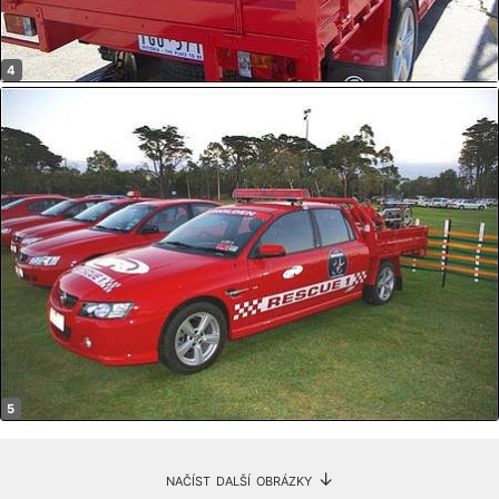
načíst další obrázky ↓