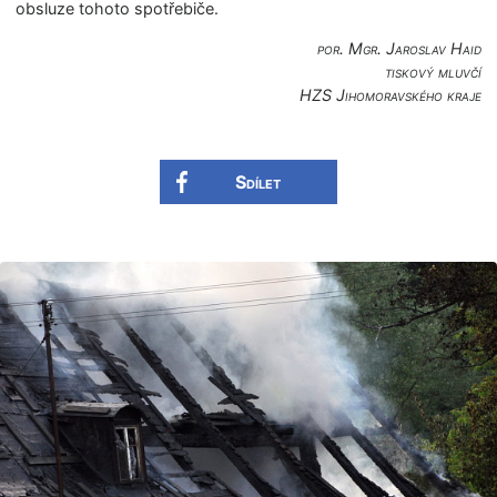
obsluze tohoto spotřebiče.
por. Mgr. Jaroslav Haid
tiskový mluvčí
HZS Jihomoravského kra­je
Sdílet