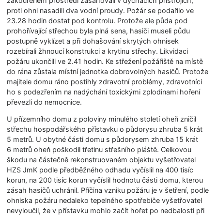
zakouřeném prostředí zasahovali v dýchacích přístrojích,
proti ohni nasadili dva vodní proudy. Požár se podařilo ve
23.28 hodin dostat pod kontrolu. Protože ale půda pod
prohořívající střechou byla plná sena, hasiči museli půdu
postupně vyklízet a při dohašování skrytých ohnisek
rozebírali žhnoucí konstrukci a krytinu střechy. Likvidaci
požáru ukončili ve 2.41 hodin. Ke střežení požářiště na místě
do rána zůstala místní jednotka dobrovolných hasičů. Protože
majitele domu ráno postihly zdravotní problémy, zdravotníci
ho s podezřením na nadýchání toxickými zplodinami hoření
převezli do nemocnice.
U přízemního domu z poloviny minulého století oheň zničil
střechu hospodářského přístavku o půdorysu zhruba 5 krát
5 metrů. U obytné části domu s půdorysem zhruba 15 krát
6 metrů oheň poškodil třetinu střešního pláště. Celkovou
škodu na částečně rekonstruovaném objektu vyšetřovatel
HZS JmK podle předběžného odhadu vyčíslil na 400 tisíc
korun, na 200 tisíc korun vyčíslil hodnotu části domu, kterou
zásah hasičů uchránil. Příčina vzniku požáru je v šetření, podle
ohniska požáru nedaleko tepelného spotřebiče vyšetřovatel
nevyloučil, že v přístavku mohlo začít hořet po nedbalosti při