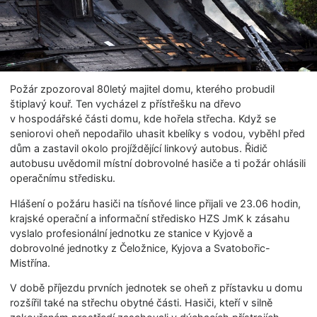
Požár zpozoroval 80letý majitel domu, kterého probudil
štiplavý kouř. Ten vycházel z přístřešku na dřevo
v hospodářské části domu, kde hořela střecha. Když se
seniorovi oheň nepodařilo uhasit kbelíky s vodou, vyběhl před
dům a zastavil okolo projíždějící linkový autobus. Řidič
autobusu uvědomil místní dobrovolné hasiče a ti požár ohlásili
operačnímu středisku.
Hlášení o požáru hasiči na tísňové lince přijali ve 23.06 hodin,
krajské operační a informační středisko HZS JmK k zásahu
vyslalo profesionální jednotku ze stanice v Kyjově a
dobrovolné jednotky z Čeložnice, Kyjova a Svatobořic-
Mistřína.
V době příjezdu prvních jednotek se oheň z přístavku u domu
rozšířil také na střechu obytné části. Hasiči, kteří v silně