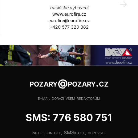
hasičské vybavení
www.eurofire.cz
eurofire@eurofire.cz
+420 577 320 382
pozary@pozary.cz
e-mail dorazí všem redaktorům
SMS: 776 580 751
netelefonujte, SMSkujte, odpovíme