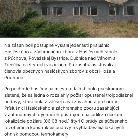
Na zásah boli postupne vyslaní jedenásti príslušníci
Hasičského a záchranného zboru z Hasičských staníc
z Púchova, Považskej Bystrice, Dubnice nad Váhom a
Trenčína na štyroch vozidlách. Pri zásahu asistovali aj
členovia obecných hasičských zborov z obcí Hloža a
Podhorie.
Po príchode hasičov na miesto udalosti bolo prieskumom
zistené, že sa jedná o rozsiahly požiar opustenej trojpodlažnej
budovy, ktorá bola z väčšej časti zasiahnutá požiarom.
Príslušníci Hasičského a záchranného zboru zasahujúci
v autonómnych dýchacích prístrojoch nasadili za účelom
lokalizácie požiaru (06:08 hod.) štyri C prúdy za súčasného
rozoberania konštrukcie budovy a vyhľadávania lokálnych
ohnísk pomocou termokamery.