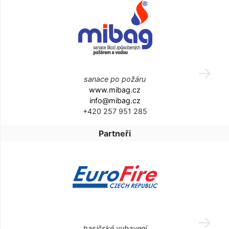
sanace po požáru
www.mibag.cz
info@mibag.cz
+420 257 951 285
Partneři
hasičské vybavení