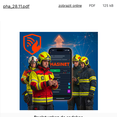
pha_28.11.pdf
zobrazit online
PDF
125 kB