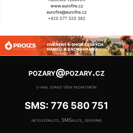
www.eurofire.cz
eurofire@eurofire.cz
+420 577 320 382
pozary@pozary.cz
e-mail dorazí všem redaktorům
SMS: 776 580 751
netelefonujte, SMSkujte, odpovíme