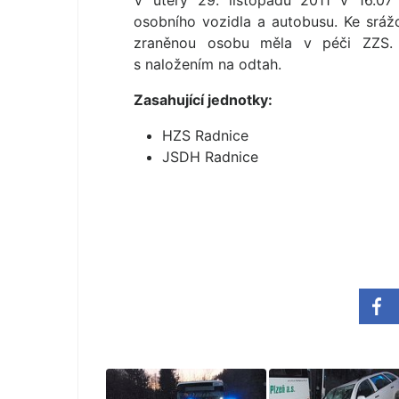
V úterý 29. listopadu 2011 v 16.07
osobního vozidla a autobusu. Ke srá
zraněnou osobu měla v péči ZZS. H
s naložením na odtah.
Zasahující jednotky:
HZS Radnice
JSDH Radnice