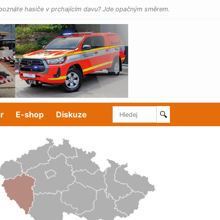
poznáte hasiče v prchajícím davu? Jde opačným směrem.
r
E-shop
Diskuze
🔍