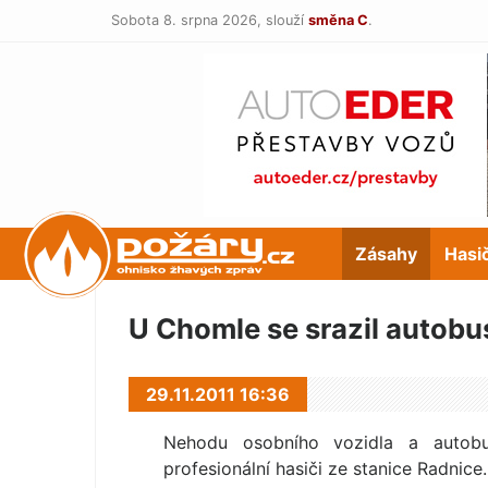
Sobota 8. srpna 2026,
slouží
směna C
.
POŽÁRY.cz
Zásahy
Hasi
U Chomle se srazil autobu
29.11.2011 16:36
Nehodu osobního vozidla a autobu
profesionální hasiči ze stanice Radnice