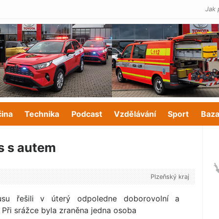
Jak 
čina
Technika
Podcast
Vzdělávání
Sport
Baza
s s autem
Plzeňský kraj
su řešili v úterý odpoledne doborovolní a
. Při srážce byla zraněna jedna osoba