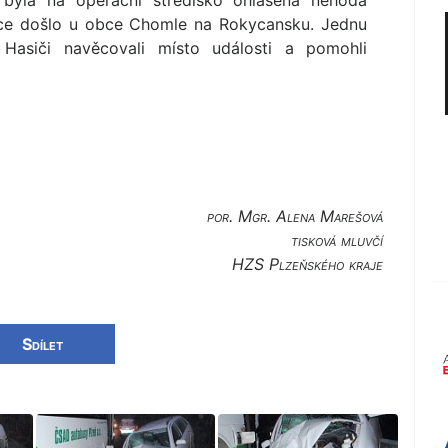
 byla na operační středisko ohlášena nehoda
žce došlo u obce Chomle na Rokycansku. Jednu
asiči navěcovali místo události a pomohli
por. Mgr. Alena Marešová
tisková mluvčí
HZS Plzeňského kraje
Sdílet