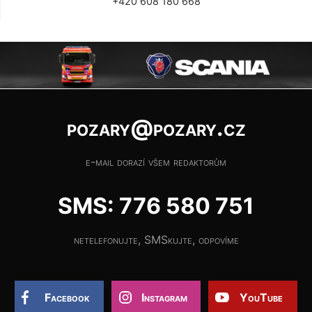
+420 608 180 668
pozary@pozary.cz
e-mail dorazí všem redaktorům
SMS: 776 580 751
netelefonujte, SMSkujte, odpovíme
Facebook
Instagram
YouTube