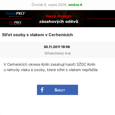
Čtvrtek 6. srpna 2026,
směna A
.
Střet osoby s vlakem v Cerhenicích
30.11.2011 19:56
Středočeský kraj
V Cerhenicích okrese Kolín zasahují hasiči SŽDC Kolín
u nehody vlaku a osoby, která střet s vlakem nepřežila
Sdílet