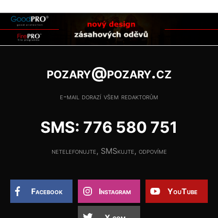
pozary@pozary.cz
e-mail dorazí všem redaktorům
SMS: 776 580 751
netelefonujte, SMSkujte, odpovíme
Facebook
Instagram
YouTube
X.com