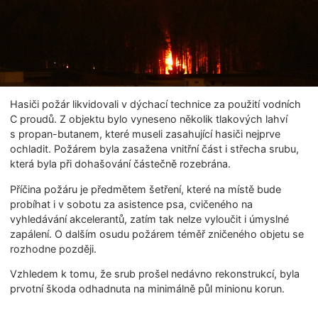
Hasiči požár likvidovali v dýchací technice za použití vodních
C proudů. Z objektu bylo vyneseno několik tlakových lahví
s propan-butanem, které museli zasahující hasiči nejprve
ochladit. Požárem byla zasažena vnitřní část i střecha srubu,
která byla při dohašování částečně rozebrána.
Příčina požáru je předmětem šetření, které na místě bude
probíhat i v sobotu za asistence psa, cvičeného na
vyhledávání akcelerantů, zatím tak nelze vyloučit i úmyslné
zapálení. O dalším osudu požárem téměř zničeného objetu se
rozhodne později.
Vzhledem k tomu, že srub prošel nedávno rekonstrukcí, byla
prvotní škoda odhadnuta na minimálně půl minionu korun.