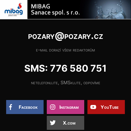
pozary@pozary.cz
e-mail dorazí všem redaktorům
SMS: 776 580 751
netelefonujte, SMSkujte, odpovíme
Facebook
Instagram
YouTube
X.com