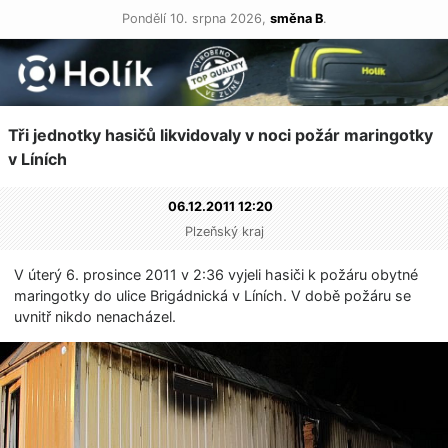
Pondělí 10. srpna 2026,
směna B
.
Tři jednotky hasičů likvidovaly v noci požár maringotky
v Líních
06.12.2011 12:20
Plzeňský kraj
V úterý 6. prosince 2011 v 2:36 vyjeli hasiči k požáru obytné
maringotky do ulice Brigádnická v Líních. V době požáru se
uvnitř nikdo nenacházel.