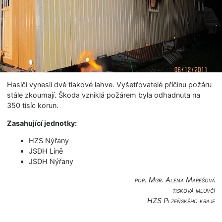
Hasiči vynesli dvě tlakové lahve. Vyšetřovatelé příčinu požáru
stále zkoumají. Škoda vzniklá požárem byla odhadnuta na
350 tisíc korun.
Zasahující jednotky:
HZS Nýřany
JSDH Líně
JSDH Nýřany
por. Mgr. Alena Marešová
tisková mluvčí
HZS Plzeňského kraje