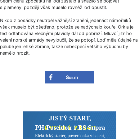
Sedm členů zpočátku na lodi zůstalo a snažilo se bojovat
s plameny, později však muselo rovněž loď opustit.
Nikdo z posádky neutrpěl vážnější zranění, jedenáct námořníků
však muselo být ošetřeno, protože se nadýchalo kouře. Orkla je
teď odtahována vlečnými plavidly dál od pobřeží. Mluvčí jižního
velení norské armády nevyloučil, že se potopí. Loď měla údajně na
palubě jen lehké zbraně, takže nebezpečí většího výbuchu by
nemělo hrozit.
Sdílet