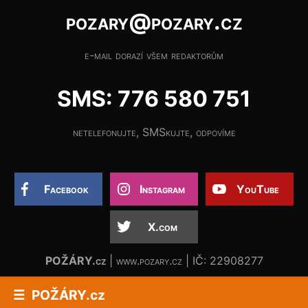
pozary@pozary.cz
e-mail dorazí všem redaktorům
SMS: 776 580 751
netelefonujte, SMSkujte, odpovíme
Facebook
Instagram
YouTube
X.com
POŽÁRY.cz
| www.pozary.cz | IČ: 22908277
POŽÁRY.cz