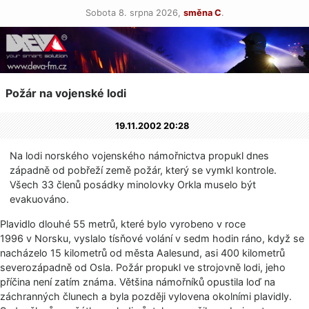
Sobota 8. srpna 2026,
směna C
.
Požár na vojenské lodi
19.11.2002 20:28
Na lodi norského vojenského námořnictva propukl dnes
západně od pobřeží země požár, který se vymkl kontrole.
Všech 33 členů posádky minolovky Orkla muselo být
evakuováno.
Plavidlo dlouhé 55 metrů, které bylo vyrobeno v roce
1996 v Norsku, vyslalo tísňové volání v sedm hodin ráno, když se
nacházelo 15 kilometrů od města Aalesund, asi 400 kilometrů
severozápadně od Osla. Požár propukl ve strojovně lodi, jeho
příčina není zatím známa. Většina námořníků opustila loď na
záchranných člunech a byla později vylovena okolními plavidly.