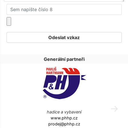
Generální partneři
hadice a vybavení
www.phhp.cz
prodej@phhp.cz