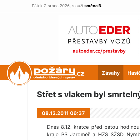
Pátek 7. srpna 2026,
slouží
směna B
.
POŽÁRY.cz
Zásahy
Hasi
Střet s vlakem byl smrteln
08.12.2011 06:37
Dnes 8.12. krátce před pátou hodino
kraje PS Jaroměř a HZS SŽSD Nymbu