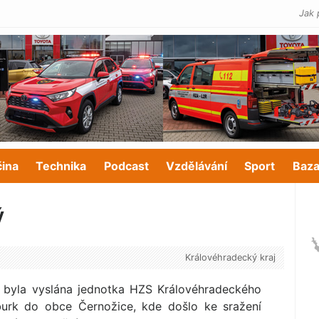
Jak 
čina
Technika
Podcast
Vzdělávání
Sport
Baza
ý
Královéhradecký kraj
u byla vyslána jednotka HZS Královéhradeckého
rk do obce Černožice, kde došlo ke sražení