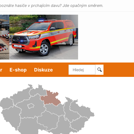
poznáte hasiče v prchajícím davu? Jde opačným směrem.
r
E-shop
Diskuze
🔍