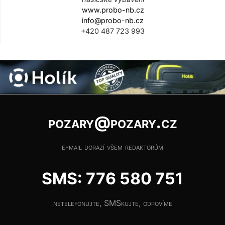
www.probo-nb.cz
info@probo-nb.cz
+420 487 723 993
pozary@pozary.cz
e-mail dorazí všem redaktorům
SMS: 776 580 751
netelefonujte, SMSkujte, odpovíme