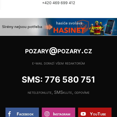
+420 469 699 412
pozary@pozary.cz
e-mail dorazí všem redaktorům
SMS: 776 580 751
netelefonujte, SMSkujte, odpovíme
Facebook
Instagram
YouTube