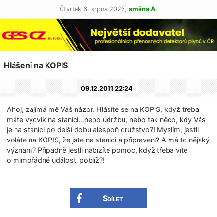
Čtvrtek 6. srpna 2026,
směna A
.
Hlášení na KOPIS
09.12.2011 22:24
Ahoj, zajímá mě Váš názor. Hlásíte se na KOPIS, když třeba
máte výcvik na stanici…nebo údržbu, nebo tak něco, kdy Vás
je na stanici po delší dobu alespoň družstvo?! Myslím, jestli
voláte na KOPIS, že jste na stanici a připraveni? A má to nějaký
význam? Případně jestli nabízíte pomoc, když třeba víte
o mimořádné události poblíž?!
Sdílet