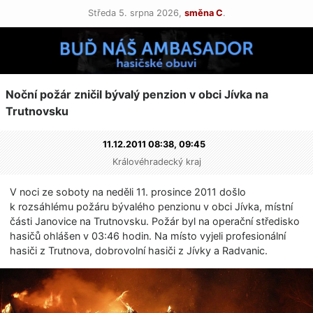
Středa 5. srpna 2026,
směna C
.
Noční požár zničil bývalý penzion v obci Jívka na
Trutnovsku
11.12.2011 08:38,
09:45
Královéhradecký kraj
V noci ze soboty na neděli 11. prosince 2011 došlo
k rozsáhlému požáru bývalého penzionu v obci Jívka, místní
části Janovice na Trutnovsku. Požár byl na operační středisko
hasičů ohlášen v 03:46 hodin. Na místo vyjeli profesionální
hasiči z Trutnova, dobrovolní hasiči z Jívky a Radvanic.