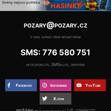
pozary@pozary.cz
e-mail dorazí všem redaktorům
SMS: 776 580 751
netelefonujte, SMSkujte, odpovíme
Facebook
Instagram
YouTube
X.com
POŽÁRY.cz
| www.pozary.cz | IČ: 22908277