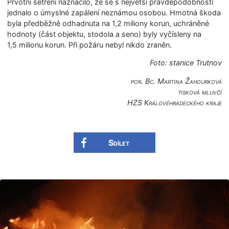
Prvotní šetření naznačilo, že se s největší pravděpodobností
jednalo o úmyslné zapálení neznámou osobou. Hmotná škoda
byla předběžně odhadnuta na 1,2 miliony korun, uchráněné
hodnoty (část objektu, stodola a seno) byly vyčísleny na
1,5 milionu korun. Při požáru nebyl nikdo zraněn.
Foto: stanice Trutnov
por. Bc. Martina Žahourková
tisková mluvčí
HZS Královéhradec­kého kraje
Sdílet