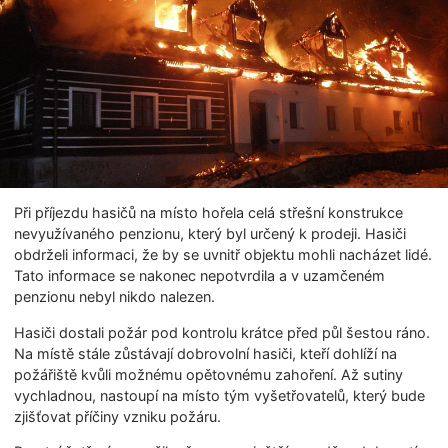
Při příjezdu hasičů na místo hořela celá střešní konstrukce
nevyužívaného penzionu, který byl určený k prodeji. Hasiči
obdrželi informaci, že by se uvnitř objektu mohli nacházet lidé.
Tato informace se nakonec nepotvrdila a v uzamčeném
penzionu nebyl nikdo nalezen.
Hasiči dostali požár pod kontrolu krátce před půl šestou ráno.
Na místě stále zůstávají dobrovolní hasiči, kteří dohlíží na
požářiště kvůli možnému opětovnému zahoření. Až sutiny
vychladnou, nastoupí na místo tým vyšetřovatelů, který bude
zjišťovat příčiny vzniku požáru.