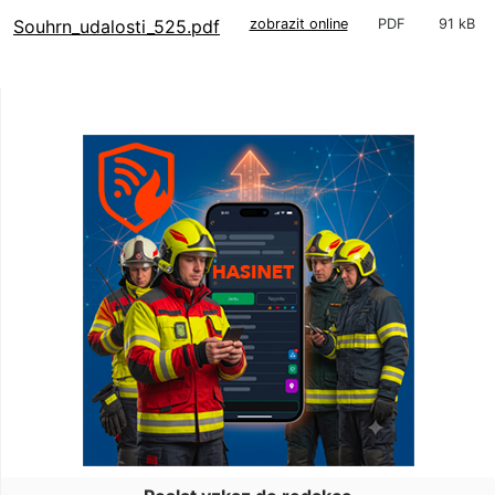
Souhrn_udalosti_525.pdf
zobrazit online
PDF
91 kB