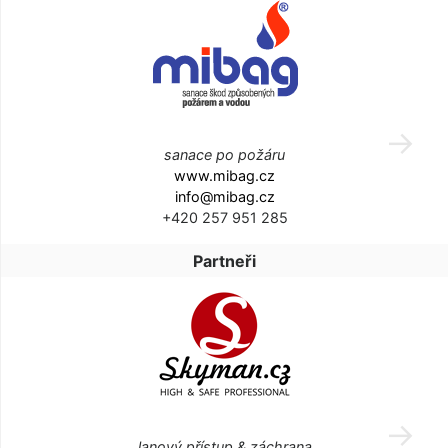
sanace po požáru
www.mibag.cz
info@mibag.cz
+420 257 951 285
Partneři
lanový přístup & záchrana