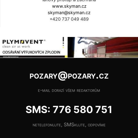
www.skyman.cz
skyman@skyman.cz
+420 737 049 489
pozary@pozary.cz
e-mail dorazí všem redaktorům
SMS: 776 580 751
netelefonujte, SMSkujte, odpovíme