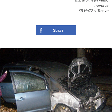
mjr. Mgr. Ivan Peťko
hovorca
KR HaZZ v Trnave
Sdílet