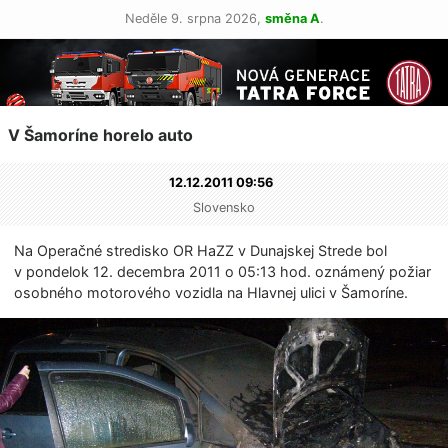
Neděle 9. srpna 2026,
směna A
.
V Šamoríne horelo auto
12.12.2011 09:56
Slovensko
Na Operačné stredisko OR HaZZ v Dunajskej Strede bol
v pondelok 12. decembra 2011 o 05:13 hod. oznámený požiar
osobného motorového vozidla na Hlavnej ulici v Šamoríne.