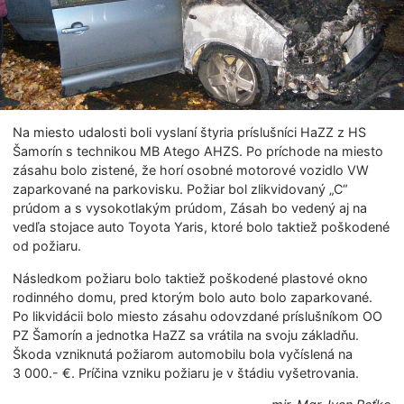
Na miesto udalosti boli vyslaní štyria príslušníci HaZZ z HS
Šamorín s technikou MB Atego AHZS. Po príchode na miesto
zásahu bolo zistené, že horí osobné motorové vozidlo VW
zaparkované na parkovisku. Požiar bol zlikvidovaný „C“
prúdom a s vysokotlakým prúdom, Zásah bo vedený aj na
vedľa stojace auto Toyota Yaris, ktoré bolo taktiež poškodené
od požiaru.
Následkom požiaru bolo taktiež poškodené plastové okno
rodinného domu, pred ktorým bolo auto bolo zaparkované.
Po likvidácii bolo miesto zásahu odovzdané príslušníkom OO
PZ Šamorín a jednotka HaZZ sa vrátila na svoju základňu.
Škoda vzniknutá požiarom automobilu bola vyčíslená na
3 000.- €. Príčina vzniku požiaru je v štádiu vyšetrovania.