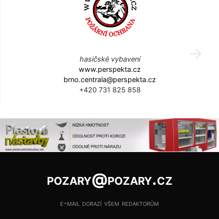
hasičské vybavení
www.perspekta.cz
brno.centrala@perspekta.cz
+420 731 825 858
pozary@pozary.cz
e-mail dorazí všem redaktorům