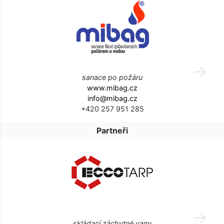
sanace po požáru
www.mibag.cz
info@mibag.cz
+420 257 951 285
Partneři
skládací záchytné vany