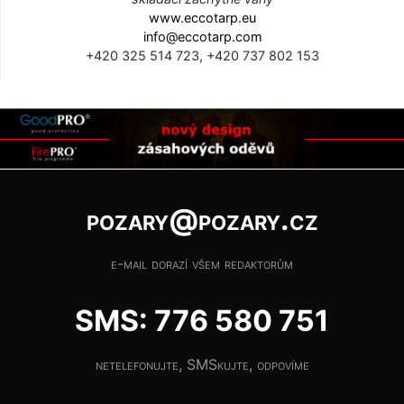
www.eccotarp.eu
info@eccotarp.com
+420 325 514 723, +420 737 802 153
pozary@pozary.cz
e-mail dorazí všem redaktorům
SMS: 776 580 751
netelefonujte, SMSkujte, odpovíme