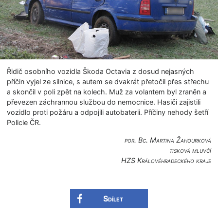
Řidič osobního vozidla Škoda Octavia z dosud nejasných
příčin vyjel ze silnice, s autem se dvakrát přetočil přes střechu
a skončil v poli zpět na kolech. Muž za volantem byl zraněn a
převezen záchrannou službou do nemocnice. Hasiči zajistili
vozidlo proti požáru a odpojili autobaterii. Příčiny nehody šetří
Policie ČR.
por. Bc. Martina Žahourková
tisková mluvčí
HZS Královéhradec­kého kraje
Sdílet