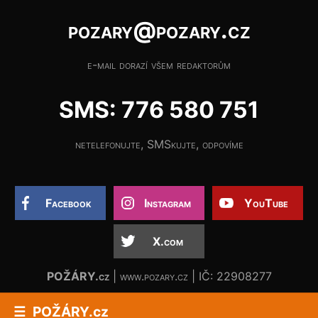
pozary@pozary.cz
e-mail dorazí všem redaktorům
SMS: 776 580 751
netelefonujte, SMSkujte, odpovíme
Facebook
Instagram
YouTube
X.com
POŽÁRY.cz
| www.pozary.cz | IČ: 22908277
POŽÁRY.cz