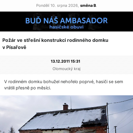
Pondělí 10. srpna 2026,
směna B
.
Požár ve střešní konstrukci rodinného domku
v Písařově
13.12.2011 15:31
Olomoucký kraj
V rodinném domku bohužel nehořelo poprvé, hasiči se sem
vrátili přesně po měsíci.