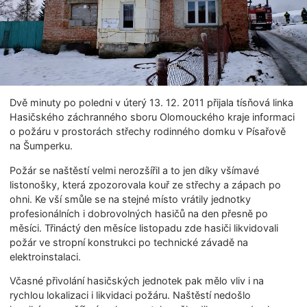
Dvě minuty po poledni v úterý 13. 12. 2011 přijala tísňová linka
Hasičského záchranného sboru Olomouckého kraje informaci
o požáru v prostorách střechy rodinného domku v Písařově
na Šumperku.
Požár se naštěstí velmi nerozšířil a to jen díky všímavé
listonošky, která zpozorovala kouř ze střechy a zápach po
ohni. Ke vší smůle se na stejné místo vrátily jednotky
profesionálních i dobrovolných hasičů na den přesně po
měsíci. Třináctý den měsíce listopadu zde hasiči likvidovali
požár ve stropní konstrukci po technické závadě na
elektroinstalaci.
Včasné přivolání hasičských jednotek pak mělo vliv i na
rychlou lokalizaci i likvidaci požáru. Naštěstí nedošlo