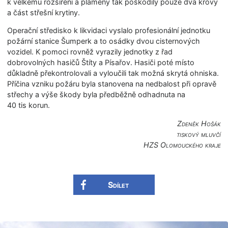
k velkému rozšíření a plameny tak poškodily pouze dva krovy
a část střešní krytiny.
Operační středisko k likvidaci vyslalo profesionální jednotku
požární stanice Šumperk a to osádky dvou cisternových
vozidel. K pomoci rovněž vyrazily jednotky z řad
dobrovolných hasičů Štíty a Písařov. Hasiči poté místo
důkladně překontrolovali a vyloučili tak možná skrytá ohniska.
Příčina vzniku požáru byla stanovena na nedbalost při opravě
střechy a výše škody byla předběžně odhadnuta na
40 tis korun.
Zdeněk Hošák
tiskový mluvčí
HZS Olomouckého kraje
Sdílet