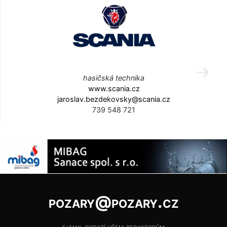
hasičská technika
www.scania.cz
jaroslav.bezdekovsky@scania.cz
739 548 721
pozary@pozary.cz
e-mail dorazí všem redaktorům