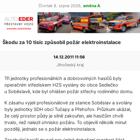
Čtvrtek 6. srpna 2026,
směna A
.
Škodu za 10 tisíc způsobil požár elektroinstalace
14.12.2011 11:56
Jihočeský kraj
Tři jednotky profesionálních a dobrovolných hasičů byly
operačním střediskem HZS vyslány do obce Sedlečko
u Soběslavě, kde byl ohlášen požár střechy rodinného domu.
K zásahu vyjeli profesionálové ze stanice Soběslav a svolány
byly jednotky SDH obcí Tučapy a Přehořov. Průzkum ukázal,
že celý prostor půdy je silně zakouřen, ale hasičům chvíli
trvalo, než nalezli ohnisko požáru. To objevili několik minut
později, jednalo se o požár elektroinstalace.
Zasahující hasiči museli pro úplné dohašení rozebrat část