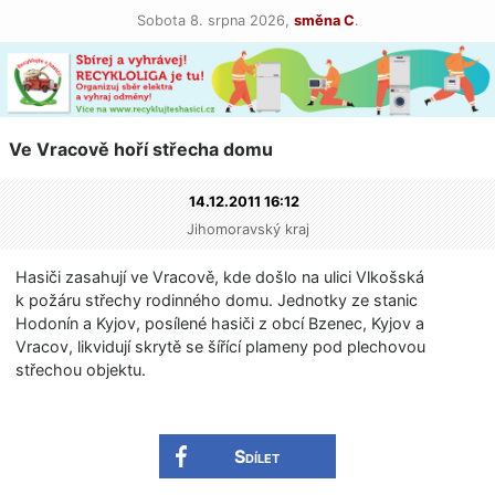
Sobota 8. srpna 2026,
směna C
.
Ve Vracově hoří střecha domu
14.12.2011 16:12
Jihomoravský kraj
Hasiči zasahují ve Vracově, kde došlo na ulici Vlkošská
k požáru střechy rodinného domu. Jednotky ze stanic
Hodonín a Kyjov, posílené hasiči z obcí Bzenec, Kyjov a
Vracov, likvidují skrytě se šířící plameny pod plechovou
střechou objektu.
Sdílet