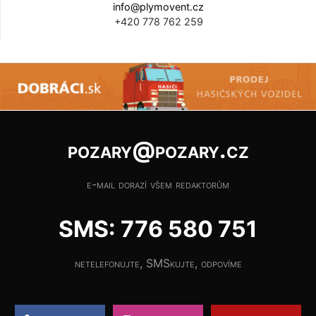
info@plymovent.cz
+420 778 762 259
pozary@pozary.cz
e-mail dorazí všem redaktorům
SMS: 776 580 751
netelefonujte, SMSkujte, odpovíme