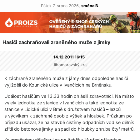
Pátek 7. srpna 2026,
směna B
.
Hasiči zachraňovali zraněného muže z jímky
14.12.2011 16:15
Jihomoravský kraj
K záchraně zraněného muže z jámy dnes odpoledne hasiči
vyjížděli do Kounické ulice v Ivančicích na Brněnsku.
Událost hasičům ve 13.33 hodin ohlásili zdravotníci. Na místo
vyjely jednotka ze stanice v Ivančicích a také jednotka ze
stanice v Lidické ulici v Brně s družstvem hasičů – lezců
s výcvikem k záchraně osob z výšek a hloubek. Průzkum po
příjezdu ukázal, že na stavbě čistírny odpadních vod se dělník
zřítil do betonové jímky a spadl do hloubky zhruba čtyř metrů.
Ke zraněnému dělníkovi se po žebříku již před příjezdem