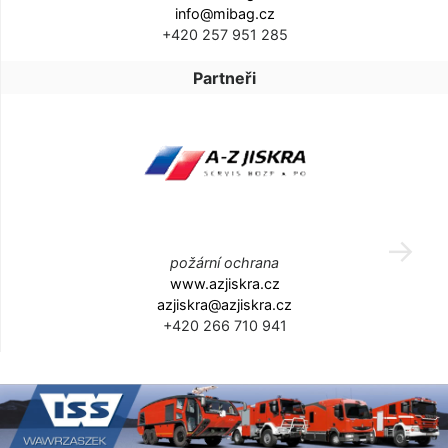
info@mibag.cz
+420 257 951 285
Partneři
požární ochrana
www.azjiskra.cz
azjiskra@azjiskra.cz
+420 266 710 941