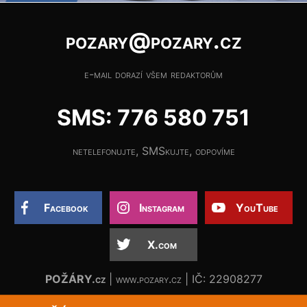
pozary@pozary.cz
e-mail dorazí všem redaktorům
SMS: 776 580 751
netelefonujte, SMSkujte, odpovíme
Facebook
Instagram
YouTube
X.com
POŽÁRY.cz
| www.pozary.cz | IČ: 22908277