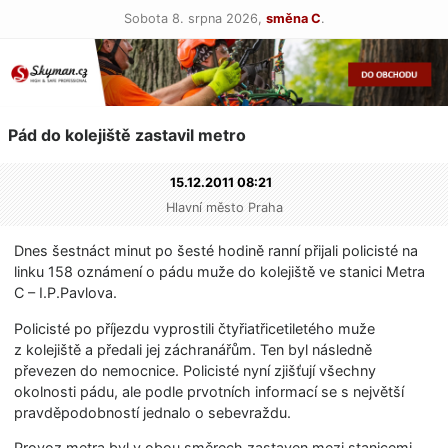
Sobota 8. srpna 2026,
směna C
.
Pád do kolejiště zastavil metro
15.12.2011 08:21
Hlavní město Praha
Dnes šestnáct minut po šesté hodině ranní přijali policisté na
linku 158 oznámení o pádu muže do kolejiště ve stanici Metra
C – I.P.Pavlova.
Policisté po příjezdu vyprostili čtyřiatřicetiletého muže
z kolejiště a předali jej záchranářům. Ten byl následně
převezen do nemocnice. Policisté nyní zjišťují všechny
okolnosti pádu, ale podle prvotních informací se s největší
pravděpodobností jednalo o sebevraždu.
Provoz metra byl v obou směrech zastaven mezi stanicemi