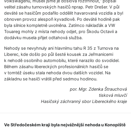
volkswagenu, museli jsme je doslova roztrhnout,“ popsal
velitel zásahu turnovských hasičů nprap. Petr Drešer. V půl
deváté se hasičům podařilo oddělit havarovaná vozidla a byl
obnoven provoz alespoň kyvadlově. Po deváté hodině pak
byla silnice kompletně uvolněna. Zatímco náklaďák a VW
Touareg mohly z místa nehody odjet, pro Škodu Octavii a
dodávku musela přijet odtahová služba.
Nehody se nevyhnuly ani hlavnímu tahu R 35 z Turnova na
Liberec, kde došlo po půl šesté kousek za Jeřmanicemi
k nehodě osobního automobilu, které narazilo do svodidel.
Během zásahu libereckých profesionálních hasičů se
v tomtéž úseku stala nehoda dvou dalších vozidel. Na
základnu se hasiči vrátili před sedmou hodinou.
por. Mgr. Zdenka Štrauchová
tisková mluvčí
Hasičský záchranný sbor Libereckého kraje
Ve Středočeském kraji byla nejvážnější nehoda u Konopiště