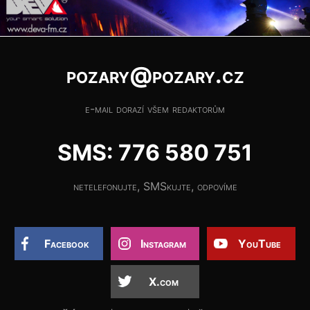
pozary@pozary.cz
e-mail dorazí všem redaktorům
SMS: 776 580 751
netelefonujte, SMSkujte, odpovíme
Facebook
Instagram
YouTube
X.com