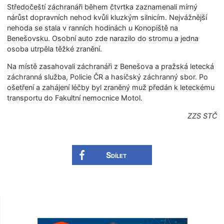
Středočeští záchranáři během čtvrtka zaznamenali mírný
nárůst dopravních nehod kvůli kluzkým silnicím. Nejvážnější
nehoda se stala v ranních hodinách u Konopiště na
Benešovsku. Osobní auto zde narazilo do stromu a jedna
osoba utrpěla těžké zranění.
Na místě zasahovali záchranáři z Benešova a pražská letecká
záchranná služba, Policie ČR a hasičský záchranný sbor. Po
ošetření a zahájení léčby byl zraněný muž předán k leteckému
transportu do Fakultní nemocnice Motol.
ZZS STČ
Sdílet