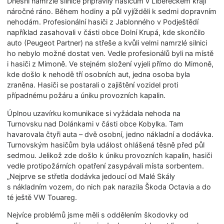
Dnešní namrzlé silnice připravily hasičům v Libereckém kraji
náročné ráno. Během hodiny a půl vyjížděli k sedmi dopravním
nehodám. Profesionální hasiči z Jablonného v Podještědí
například zasahovali v části obce Dolní Krupá, kde skončilo
auto (Peugeot Partner) na střeše a kvůli velmi namrzlé silnici
ho nebylo možné dostat ven. Vedle profesionálů byli na místě
i hasiči z Mimoně. Ve stejném složení vyjeli přímo do Mimoně,
kde došlo k nehodě tří osobních aut, jedna osoba byla
zraněna. Hasiči se postarali o zajištění vozidel proti
případnému požáru a úniku provozních kapalin.
Úplnou uzavírku komunikace si vyžádala nehoda na
Turnovsku nad Dolánkami v části obce Kobylka. Tam
havarovala čtyři auta – dvě osobní, jedno nákladní a dodávka.
Turnovským hasičům byla událost ohlášená těsně před půl
sedmou. Jelikož zde došlo k úniku provozních kapalin, hasiči
vedle protipožárních opatření zasypávali místa sorbentem.
„Nejprve se střetla dodávka jedoucí od Malé Skály
s nákladním vozem, do nich pak narazila Škoda Octavia a do
té ještě VW Touareg.
Nejvíce problémů jsme měli s oddělením škodovky od