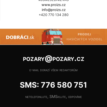
www.proizs.cz
info@proizs.cz
+420 770 134 280
pozary@pozary.cz
e-mail dorazí všem redaktorům
SMS: 776 580 751
netelefonujte, SMSkujte, odpovíme