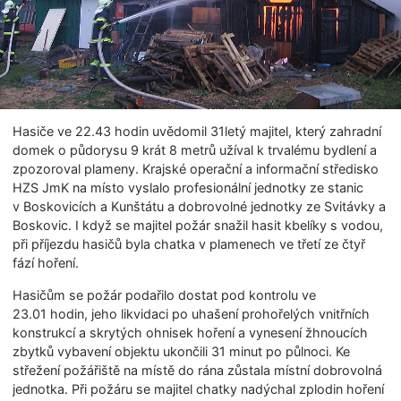
Hasiče ve 22.43 hodin uvědomil 31letý majitel, který zahradní
domek o půdorysu 9 krát 8 metrů užíval k trvalému bydlení a
zpozoroval plameny. Krajské operační a informační středisko
HZS JmK na místo vyslalo profesionální jednotky ze stanic
v Boskovicích a Kunštátu a dobrovolné jednotky ze Svitávky a
Boskovic. I když se majitel požár snažil hasit kbelíky s vodou,
při příjezdu hasičů byla chatka v plamenech ve třetí ze čtyř
fází hoření.
Hasičům se požár podařilo dostat pod kontrolu ve
23.01 hodin, jeho likvidaci po uhašení prohořelých vnitřních
konstrukcí a skrytých ohnisek hoření a vynesení žhnoucích
zbytků vybavení objektu ukončili 31 minut po půlnoci. Ke
střežení požářiště na místě do rána zůstala místní dobrovolná
jednotka. Při požáru se majitel chatky nadýchal zplodin hoření