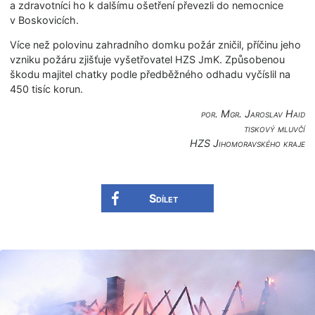
a zdravotníci ho k dalšímu ošetření převezli do nemocnice
v Boskovicích.
Více než polovinu zahradního domku požár zničil, příčinu jeho
vzniku požáru zjišťuje vyšetřovatel HZS JmK. Způsobenou
škodu majitel chatky podle předběžného odhadu vyčíslil na
450 tisíc korun.
por. Mgr. Jaroslav Haid
tiskový mluvčí
HZS Jihomoravského kra­je
Sdílet