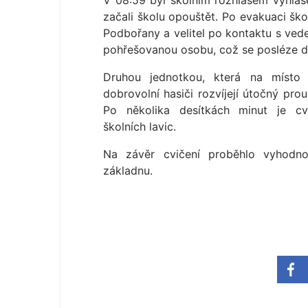
V 08:59 byl školním rozhlasem vyhláš
začali školu opouštět. Po evakuaci ško
Podbořany a velitel po kontaktu s vede
pohřešovanou osobu, což se posléze da
Druhou jednotkou, která na místo p
dobrovolní hasiči rozvíjejí útočný pr
Po několika desítkách minut je c
školních lavic.
Na závěr cvičení proběhlo vyhodn
základnu.