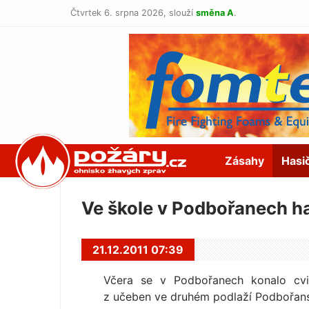
Čtvrtek 6. srpna 2026,
slouží
směna A
.
POŽÁRY.cz
Zásahy
Hasi
Ve škole v Podbořanech has
21.12.2011 07:39
Včera se v Podbořanech konalo cviče
z učeben ve druhém podlaží Podbořansk