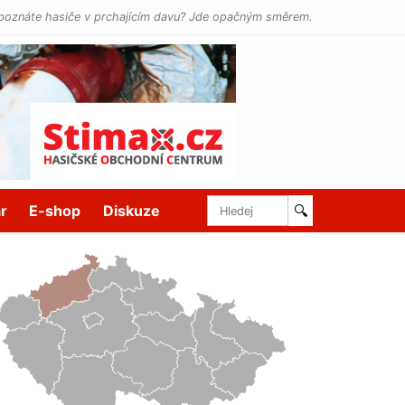
poznáte hasiče v prchajícím davu? Jde opačným směrem.
r
E-shop
Diskuze
🔍