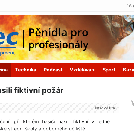
Jak 
čina
Technika
Podcast
Vzdělávání
Sport
Baza
ili fiktivní požár
Ústecký kraj
ní, při kterém hasiči hasili fiktivní v jedné
é střední školy a odborného učiliště.