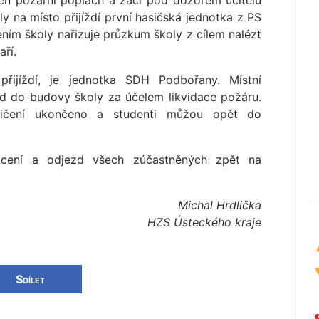
en požární poplach a žáci pod dozorem učitelů
ly na místo přijíždí první hasičská jednotka z PS
ním školy nařizuje průzkum školy z cílem nalézt
ří.
řijíždí, je jednotka SDH Podbořany. Místní
oud do budovy školy za účelem likvidace požáru.
vičení ukončeno a studenti můžou opět do
ocení a odjezd všech zúčastněných zpět na
Michal Hrdlička
HZS Ústeckého kraje
Sdílet