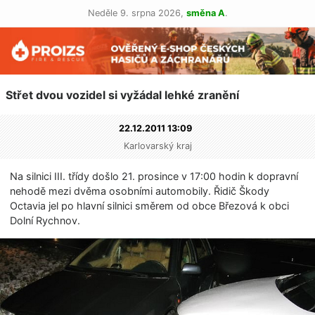
Neděle 9. srpna 2026,
směna A
.
Střet dvou vozidel si vyžádal lehké zranění
22.12.2011 13:09
Karlovarský kraj
Na silnici III. třídy došlo 21. prosince v 17:00 hodin k dopravní
nehodě mezi dvěma osobními automobily. Řidič Škody
Octavia jel po hlavní silnici směrem od obce Březová k obci
Dolní Rychnov.