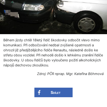
Během jízdy chtěl 18letý řidič škodovky odbočit vlevo mimo
komunikaci. Při odbočování nedbal zvýšené opatrnosti a
ohrozil již předjíždějícího řidiče Renaultu, následně došlo ke
střetu obou vozidel. Při nehodě došlo k lehkému zranění řidiče
škodovky. U obou řidičů bylo vyloučeno požití alkoholických
nápojů dechovou zkouškou.
Zdroj: PČR nprap. Mgr. Kateřina Böhmová
Sdílet