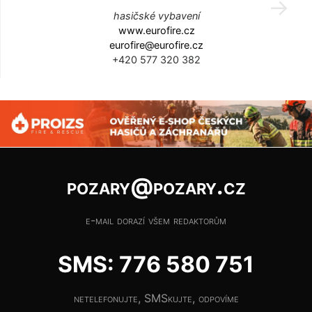
hasičské vybavení
www.eurofire.cz
eurofire@eurofire.cz
+420 577 320 382
pozary@pozary.cz
e-mail dorazí všem redaktorům
SMS: 776 580 751
netelefonujte, SMSkujte, odpovíme