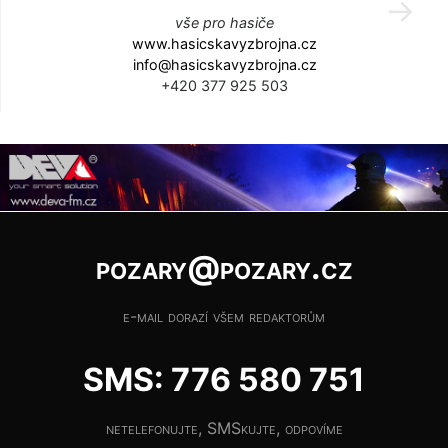
vše pro hasiče
www.hasicskavyzbrojna.cz
info@hasicskavyzbrojna.cz
+420 377 925 503
pozary@pozary.cz
e-mail dorazí všem redaktorům
SMS: 776 580 751
netelefonujte, SMSkujte, odpovíme