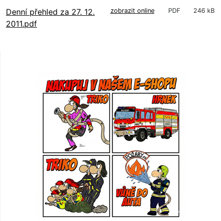
Denní přehled za 27. 12.
zobrazit online
PDF
246 kB
2011.pdf