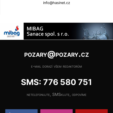
info@hasinet.cz
pozary@pozary.cz
e-mail dorazí všem redaktorům
SMS: 776 580 751
netelefonujte, SMSkujte, odpovíme