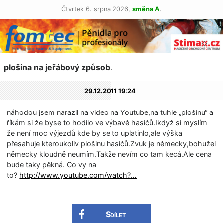
Čtvrtek 6. srpna 2026,
směna A
.
plošina na jeřábový způsob.
29.12.2011 19:24
náhodou jsem narazil na video na Youtube,na tuhle „plošinu“ a
říkám si že byse to hodilo ve výbavě hasičů.Ikdyž si myslím
že není moc výjezdů kde by se to uplatinlo,ale výška
přesahuje kteroukoliv plošinu hasičů.Zvuk je německy,bohužel
německy kloudně neumím.Takže nevím co tam kecá.Ale cena
bude taky pěkná. Co vy na
to?
http://www.youtube.com/watch?…
Sdílet