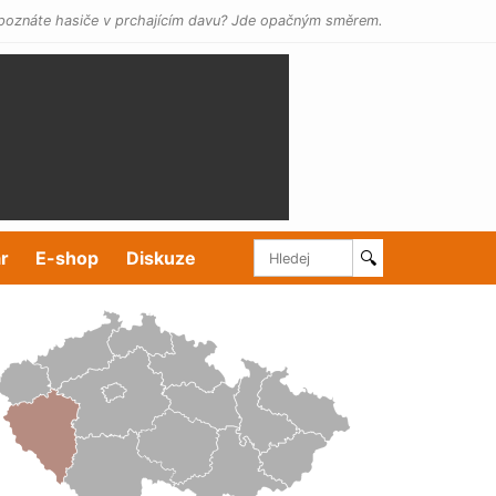
poznáte hasiče v prchajícím davu? Jde opačným směrem.
r
E-shop
Diskuze
🔍