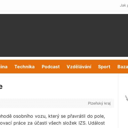
Jak 
čina
Technika
Podcast
Vzdělávání
Sport
Baza
e
Plzeňský kraj
odě osobního vozu, který se přavrátil do pole,
ovací práce za účasti všech složek IZS. Událost