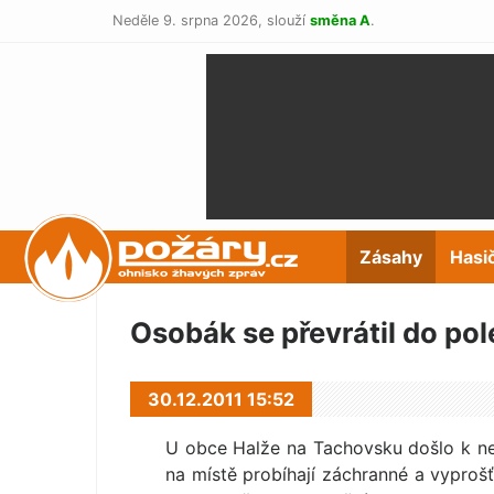
Neděle 9. srpna 2026,
slouží
směna A
.
POŽÁRY.cz
Zásahy
Hasi
Osobák se převrátil do pol
30.12.2011 15:52
U obce Halže na Tachovsku došlo k neh
na místě probíhají záchranné a vyprošť