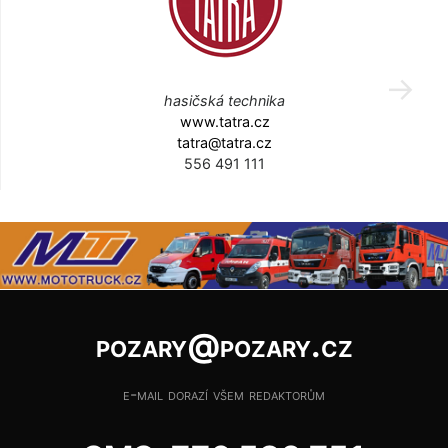
hasičská technika
www.tatra.cz
tatra@tatra.cz
556 491 111
pozary@pozary.cz
e-mail dorazí všem redaktorům