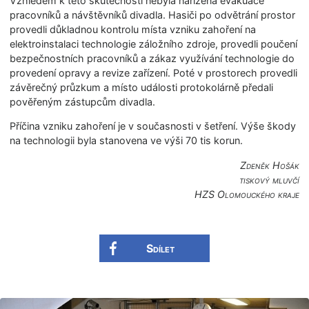
Vzhledem k této skutečnosti nebyla nařízena evakuace
pracovníků a návštěvníků divadla. Hasiči po odvětrání prostor
provedli důkladnou kontrolu místa vzniku zahoření na
elektroinstalaci technologie záložního zdroje, provedli poučení
bezpečnostních pracovníků a zákaz využívání technologie do
provedení opravy a revize zařízení. Poté v prostorech provedli
závěrečný průzkum a místo události protokolárně předali
pověřeným zástupcům divadla.
Příčina vzniku zahoření je v současnosti v šetření. Výše škody
na technologii byla stanovena ve výši 70 tis korun.
Zdeněk Hošák
tiskový mluvčí
HZS Olomouckého kraje
Sdílet