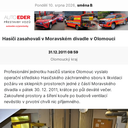
Pondělí 10. srpna 2026,
směna B
.
Hasiči zasahovali v Moravském divadle v Olomouci
31.12.2011 08:59
Olomoucký kraj
Profesionální jednotku hasičů stanice Olomouc vyslalo
operační středisko Hasičského záchranného sboru k likvidaci
požáru ve sklepních prostorech jedné z částí Moravského
divadla v pátek 30. 12. 2011, krátce po půl deváté večer.
Zakouřené prostory a šíření kouře po budově ventilací
nevěstilo v prvotní chvíli nic příjemného.