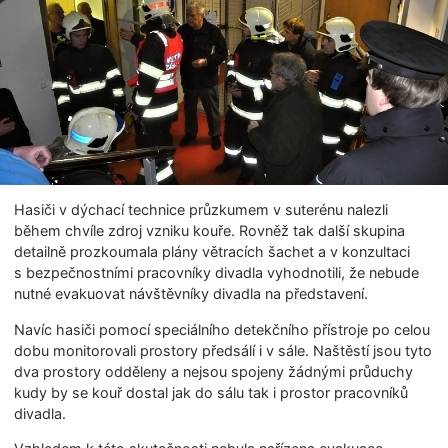
Hasiči v dýchací technice průzkumem v suterénu nalezli
během chvíle zdroj vzniku kouře. Rovněž tak další skupina
detailně prozkoumala plány větracích šachet a v konzultaci
s bezpečnostními pracovníky divadla vyhodnotili, že nebude
nutné evakuovat návštěvníky divadla na představení.
Navíc hasiči pomocí speciálního detekčního přístroje po celou
dobu monitorovali prostory předsálí i v sále. Naštěstí jsou tyto
dva prostory odděleny a nejsou spojeny žádnými průduchy
kudy by se kouř dostal jak do sálu tak i prostor pracovníků
divadla.