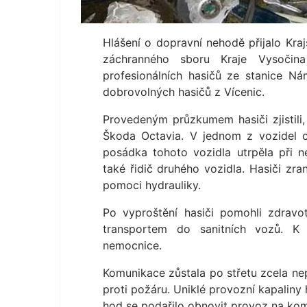
Hlášení o dopravní nehodě přijalo Kra
záchranného sboru Kraje Vysočin
profesionálních hasičů ze stanice N
dobrovolných hasičů z Vícenic.
Provedeným průzkumem hasiči zjistili,
Škoda Octavia. V jednom z vozidel ce
posádka tohoto vozidla utrpěla při 
také řidič druhého vozidla. Hasiči zr
pomoci hydrauliky.
Po vyproštění hasiči pomohli zdravo
transportem do sanitních vozů. K 
nemocnice.
Komunikace zůstala po střetu zcela nep
proti požáru. Uniklé provozní kapaliny 
hod se podařilo obnovit provoz na kom