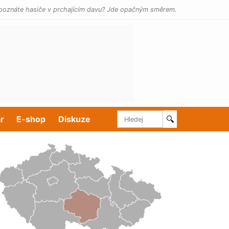
poznáte hasiče v prchajícím davu? Jde opačným směrem.
r
E-shop
Diskuze
🔍