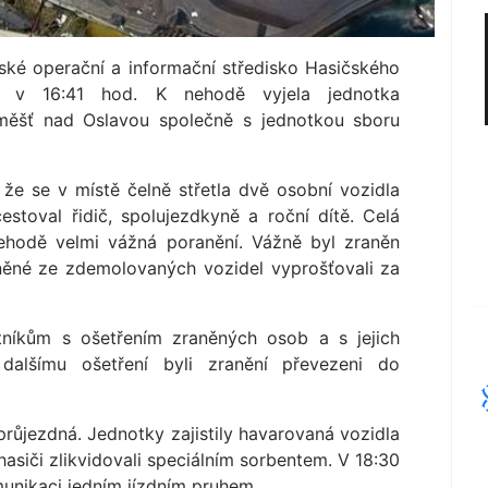
jské operační a informační středisko Hasičského
a v 16:41 hod. K nehodě vyjela jednotka
áměšť nad Oslavou společně s jednotkou sboru
 že se v místě čelně střetla dvě osobní vozidla
stoval řidič, spolujezdkyně a roční dítě. Celá
nehodě velmi vážná poranění. Vážně byl zraněn
aněné ze zdemolovaných vozidel vyprošťovali za
tníkům s ošetřením zraněných osob a s jejich
dalšímu ošetření byli zranění převezeni do
růjezdná. Jednotky zajistily havarovaná vozidla
hasiči zlikvidovali speciálním sorbentem. V 18:30
unikaci jedním jízdním pruhem.