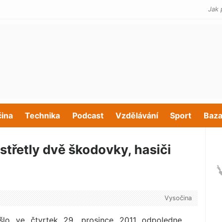
Jak 
čina
Technika
Podcast
Vzdělávání
Sport
Baza
střetly dvě škodovky, hasiči
Vysočina
lo ve čtvrtek 29. prosince 2011 odpoledne