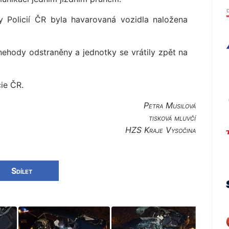
 Policií ČR byla havarovaná vozidla naložena
ehody odstraněny a jednotky se vrátily zpět na
cie ČR.
Petra Musilová
tisková mluvčí
HZS Kraje Vysočina
Sdílet