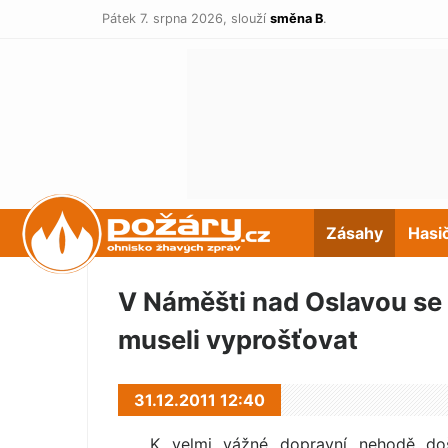
Pátek 7. srpna 2026,
slouží
směna B
.
POŽÁRY.cz
Zásahy
Hasi
V Náměšti nad Oslavou se 
museli vyprošťovat
31.12.2011 12:40
K velmi vážné dopravní nehodě doš