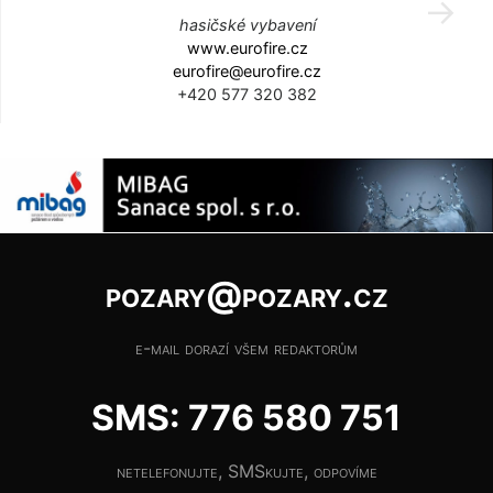
hasičské vybavení
www.eurofire.cz
eurofire@eurofire.cz
+420 577 320 382
pozary@pozary.cz
e-mail dorazí všem redaktorům
SMS: 776 580 751
netelefonujte, SMSkujte, odpovíme