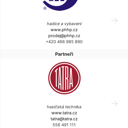
hadice a vybavení
www.phhp.cz
prodej@phhp.cz
+420 466 985 890
Partneři
hasičská technika
www.tatra.cz
tatra@tatra.cz
556 491 111