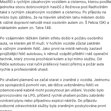
Meziříčí s rychlým zásahovým vozidlem a cisternou, kterou posílila
jednotka sboru dobrovolných hasičů z Rožnova pod Radhoštěm
také s rychlým zásahovým vozidlem a cisternou. Po příjezdu na
místo bylo zjištěno, že na hlavním silničním tahu městem došlo
k vážné dopravní nehodě mezi osobním autem zn. Š Felicia (SK) a
nákladním autem zn. Tatra 148.
Po vzájemném těžkém čelním střetu došlo k požáru osobního
auta, ve kterém jeli tři muži. V hořícím vozidle zůstal zaklíněn
s vážným zraněním řidič. Jako první na místě nehody zastavil
projíždějící řidič autobusu, k němuž vzápětí přiběhl i náš operační
technik, který zrovna procházel kolem a byl mimo službu. Od
řidiče autobusu vzal ruční práškový hasicí přístroj a požár auta
rychle a profesionálně uhasil.
Po uhašení plamenů se začal starat o zraněné z vozidla. Jednomu
ze spolujezdců pomohl ven, ale těžce uvězněnému řidiči ve
zdemolované kabině mohl poskytnout jen utišení. Vozidlo bylo
provozováno na LPG, přičemž rychlé uhašení požáru zabránilo
vznícení plynu nebo případnou explozi nádrže. Do příjezdu
odborné zdravotnické služby byla zraněným poskytována první
pomoc.