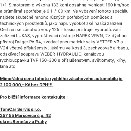
1+1. S motorem o výkonu 133 koní dosáhne rychlosti 160 km/hod
a průměrná spotřeba je 9,1 l/100 km. Ve vybavení tohoto speciálu
najdete skutečně mnoho různých potřebných pomůcek a
technických prostředků, jako např. vysokotlaké hasící zařízení
Oertzen se zásobou vody 125 l, hasící přístroje, vyprošťovací
zařízení LUKAS, vyprošťovací nástroje NAREX VRVN, 2× dýchací
přístroj Dräger PA 94, zvedací pneumatické vaky VETTER V3 a
V24 včetně příslušenství, lékárnu velikosti 3, zachycovač airbagu,
odsklívací soupravu WEBER-HYDRAULIC, kanálovou
rychloucpávku TVP 150–300 s příslušenstvím, světlomety, klíny,
lana atd.
Mimořádná cena tohoto rychlého zásahového automobilu je
2 100 000,– Kč bez DPH!!!
Pro bližší informace kontaktujte :
TomCar Servis s.r.o.
257 55 Maršovice č.p. 42
okres Benešov u Prahy