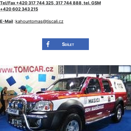
Tel/Fax +420 317 744 325, 317 744 888, tel. GSM
+420 602 343 215
E-Mail
:
kahountomas@
tiscali.cz
Sdílet