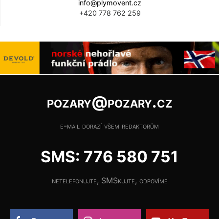
info@plymovent.cz
+420 778 762 259
pozary@pozary.cz
e-mail dorazí všem redaktorům
SMS: 776 580 751
netelefonujte, SMSkujte, odpovíme