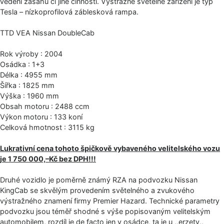
vedení zásahu či jiné činnosti. Výstražné světelné zařízení je typ
Tesla – nízkoprofilová záblesková rampa.
TTD VEA Nissan DoubleCab
Rok výroby : 2004
Osádka : 1+3
Délka : 4955 mm
Šířka : 1825 mm
Výška : 1960 mm
Obsah motoru : 2488 ccm
Výkon motoru : 133 koní
Celková hmotnost : 3115 kg
Lukrativní cena tohoto špičkově vybaveného velitelského vozu
je 1 750 000,–Kč bez DPH!!!
Druhé vozidlo je poměrně známý RZA na podvozku Nissan
KingCab se skvělým provedením světelného a zvukového
výstražného znamení firmy Premier Hazard. Technické parametry
podvozku jsou téměř shodné s výše popisovaným velitelským
automobilem, rozdíl je de facto jen v osádce, ta je u ,,erzety,,