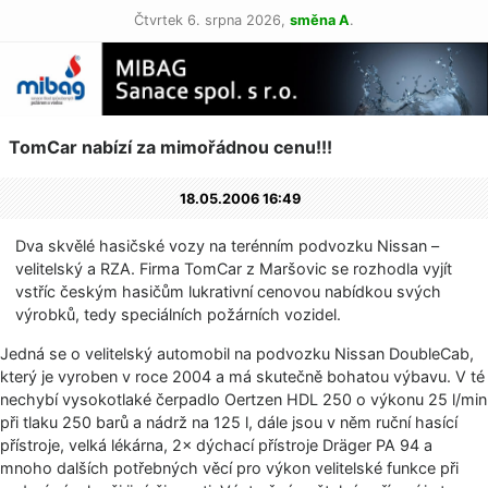
Čtvrtek 6. srpna 2026,
směna A
.
TomCar nabízí za mimořádnou cenu!!!
18.05.2006 16:49
Dva skvělé hasičské vozy na terénním podvozku Nissan –
velitelský a RZA. Firma TomCar z Maršovic se rozhodla vyjít
vstříc českým hasičům lukrativní cenovou nabídkou svých
výrobků, tedy speciálních požárních vozidel.
Jedná se o velitelský automobil na podvozku Nissan DoubleCab,
který je vyroben v roce 2004 a má skutečně bohatou výbavu. V té
nechybí vysokotlaké čerpadlo Oertzen HDL 250 o výkonu 25 l/min
při tlaku 250 barů a nádrž na 125 l, dále jsou v něm ruční hasící
přístroje, velká lékárna, 2× dýchací přístroje Dräger PA 94 a
mnoho dalších potřebných věcí pro výkon velitelské funkce při