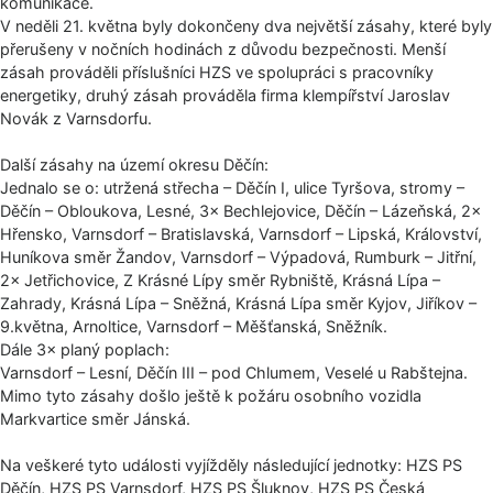
komunikace.
V neděli 21. května byly dokončeny dva největší zásahy, které byly
přerušeny v nočních hodinách z důvodu bezpečnosti. Menší
zásah prováděli příslušníci HZS ve spolupráci s pracovníky
energetiky, druhý zásah prováděla firma klempířství Jaroslav
Novák z Varnsdorfu.
Další zásahy na území okresu Děčín:
Jednalo se o: utržená střecha – Děčín I, ulice Tyršova, stromy –
Děčín – Obloukova, Lesné, 3× Bechlejovice, Děčín – Lázeňská, 2×
Hřensko, Varnsdorf – Bratislavská, Varnsdorf – Lipská, Království,
Huníkova směr Žandov, Varnsdorf – Výpadová, Rumburk – Jitřní,
2× Jetřichovice, Z Krásné Lípy směr Rybniště, Krásná Lípa –
Zahrady, Krásná Lípa – Sněžná, Krásná Lípa směr Kyjov, Jiříkov –
9.května, Arnoltice, Varnsdorf – Měšťanská, Sněžník.
Dále 3× planý poplach:
Varnsdorf – Lesní, Děčín III – pod Chlumem, Veselé u Rabštejna.
Mimo tyto zásahy došlo ještě k požáru osobního vozidla
Markvartice směr Jánská.
Na veškeré tyto události vyjížděly následující jednotky: HZS PS
Děčín, HZS PS Varnsdorf, HZS PS Šluknov, HZS PS Česká