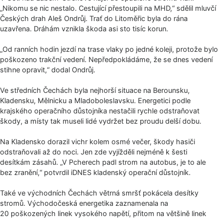
„Nikomu se nic nestalo. Cestující přestoupili na MHD,“ sdělil mluvčí
Českých drah Aleš Ondrůj. Trať do Litoměřic byla do rána
uzavřena. Dráhám vznikla škoda asi sto tisíc korun.
„Od ranních hodin jezdí na trase vlaky po jedné koleji, protože bylo
poškozeno trakční vedení. Nepředpokládáme, že se dnes vedení
stihne opravit,“ dodal Ondrůj.
Ve středních Čechách byla nejhorší situace na Berounsku,
Kladensku, Mělnicku a Mladoboleslavsku. Energetici podle
krajského operačního důstojníka nestačili rychle odstraňovat
škody, a místy tak museli lidé vydržet bez proudu delší dobu.
Na Kladensko dorazil vichr kolem osmé večer, škody hasiči
odstraňovali až do noci. Jen zde vyjížděli nejméně k šesti
desítkám zásahů. „V Pcherech padl strom na autobus, je to ale
bez zranění,“ potvrdil iDNES kladenský operační důstojník.
Také ve východních Čechách větrná smršť pokácela desítky
stromů. Východočeská energetika zaznamenala na
20 poškozených linek vysokého napětí, přitom na většině linek