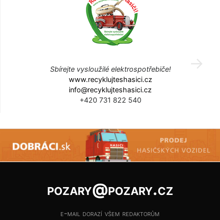
Sbírejte vysloužilé elektrospotřebiče!
www.recyklujteshasici.cz
info@recyklujteshasici.cz
+420 731 822 540
pozary@pozary.cz
e-mail dorazí všem redaktorům