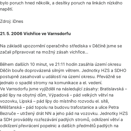
bylo poruch hned několik, a desítky poruch na linkách nízkého
napětí.
Zdroj: iDnes
21. 5. 2006 Vichřice ve Varnsdorfu
Na základě upozornění operačního střediska v Děčíně jsme se
začali připravovat na možný zásah vichřice…
Během dalších 10 minut, ve 21:11 hodin zasáhla území okresu
Děčín bouře doprovázená silným větrem. Jednotky HZS a SDHO
postupně zasahovali u událostí na území okresu. Převážně se
jednalo o spadlé stromy na komunikace a el. vedení.
Ve Varnsdorfu jsme vyjížděli na následující zásahy: Bratislavská –
pád lípy na obytný dům, Výpadová – pád velkých větví na
vozovku, Lipská – pád lípy do místního rozvodu el. sítě,
Měšťanská – pád topolu na budovu trafostanice a ulice Petra
Bezruče – utržený drát NN a jeho pád na vozovku. Jednotky HZS
a SDH prováděly rozřezávání padlých stromů, odklízení větví a
odklízení převrácení popelnic a dalších předmětů padlých na