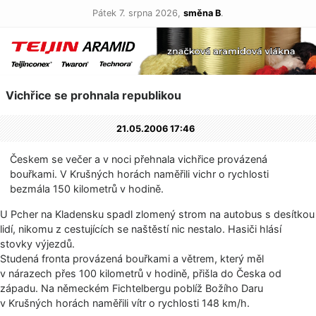
Pátek 7. srpna 2026,
směna B
.
Vichřice se prohnala republikou
21.05.2006 17:46
Českem se večer a v noci přehnala vichřice provázená
bouřkami. V Krušných horách naměřili vichr o rychlosti
bezmála 150 kilometrů v hodině.
U Pcher na Kladensku spadl zlomený strom na autobus s desítkou
lidí, nikomu z cestujících se naštěstí nic nestalo. Hasiči hlásí
stovky výjezdů.
Studená fronta provázená bouřkami a větrem, který měl
v nárazech přes 100 kilometrů v hodině, přišla do Česka od
západu. Na německém Fichtelbergu poblíž Božího Daru
v Krušných horách naměřili vítr o rychlosti 148 km/h.