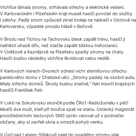
Vichřice lámala stromy, strhávala střechy a elektrické vedení.
V Karlovarském i Plzeňském kraji museli hasiči povolat do služby
i zálohy. Padlý strom způsobil zkrat troleje na nádraží v Ostrově na
Karlovarsku, výpadek proudu hlásili v Bečově.
V Brodu nad Tichou na Tachovsku blesk zapálil trávu, hasiči ji
naštěstí uhasili dřív, než stačila zapálit blízkou trafostanici.
V Úněšově a Kaznějově na Plzeňsku spadly stromy na chaty.
Hasiči budou následky vichřice likvidovat celou neděli.
V Karlových Varech-Dvorech odnesl vichr eternitovou střechu
panelového domu v Chebské ulici. „Stromy padaly na osobní auta,
létaly střechy domků. Škody budou značné,“ řekl mluvčí krajských
hasičů František Petr.
V Lokti na Sokolovsku skončili podle ČRo1-Radiožurnálu v péči
lékařů dva muži, kteří při bouřce spali ve stanu. Ústecký magistrát
prostřednictvím textových SMS zpráv varoval už v podvečer
občany, aby si zavřeli okna a omezili pohyb venku.
V Ústí nad Labem-Střekově najel do spadlého stromu vlak.