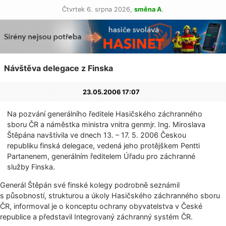
Čtvrtek 6. srpna 2026,
směna A
.
Návštěva delegace z Finska
23.05.2006 17:07
Na pozvání generálního ředitele Hasičského záchranného
sboru ČR a náměstka ministra vnitra genmjr. Ing. Miroslava
Štěpána navštívila ve dnech 13. – 17. 5. 2006 Českou
republiku finská delegace, vedená jeho protějškem Pentti
Partanenem, generálním ředitelem Úřadu pro záchranné
služby Finska.
Generál Štěpán své finské kolegy podrobně seznámil
s působností, strukturou a úkoly Hasičského záchranného sboru
ČR, informoval je o konceptu ochrany obyvatelstva v České
republice a představil Integrovaný záchranný systém ČR.