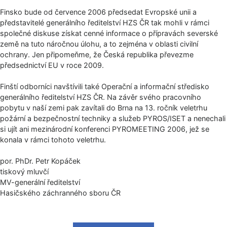
Finsko bude od července 2006 předsedat Evropské unii a
představitelé generálního ředitelství HZS ČR tak mohli v rámci
společné diskuse získat cenné informace o přípravách severské
země na tuto náročnou úlohu, a to zejména v oblasti civilní
ochrany. Jen připomeňme, že Česká republika převezme
předsednictví EU v roce 2009.
Finští odborníci navštívili také Operační a informační středisko
generálního ředitelství HZS ČR. Na závěr svého pracovního
pobytu v naší zemi pak zavítali do Brna na 13. ročník veletrhu
požární a bezpečnostní techniky a služeb PYROS/ISET a nenechali
si ujít ani mezinárodní konferenci PYROMEETING 2006, jež se
konala v rámci tohoto veletrhu.
por. PhDr. Petr Kopáček
tiskový mluvčí
MV-generální ředitelství
Hasičského záchranného sboru ČR