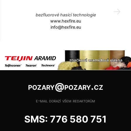
bezfluorové hasicí technologie
www.hexfire.eu
info@hexfire.eu
pozary@pozary.cz
e-mail dorazí všem redaktorům
SMS: 776 580 751